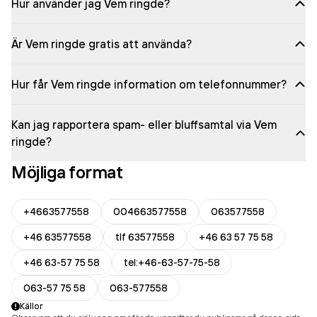
Hur använder jag Vem ringde?
Är Vem ringde gratis att använda?
Hur får Vem ringde information om telefonnummer?
Kan jag rapportera spam- eller bluffsamtal via Vem
ringde?
Möjliga format
+4663577558
004663577558
063577558
+46 63577558
tlf 63577558
+46 63 57 75 58
+46 63-57 75 58
tel:+46-63-57-75-58
063-57 75 58
063-577558
Källor