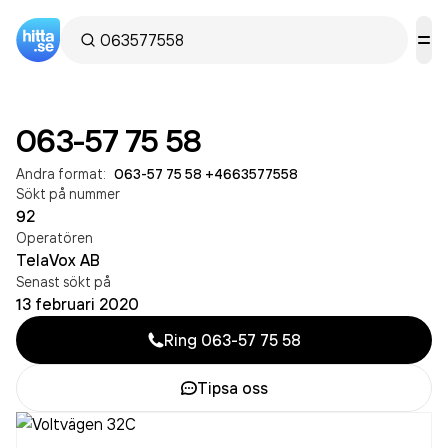
063-57 75 58
Andra format:
063-57 75 58
·
+4663577558
Sökt på nummer
92
Operatören
TelaVox AB
Senast sökt på
13 februari 2020
Ring
063-57 75 58
Tipsa oss