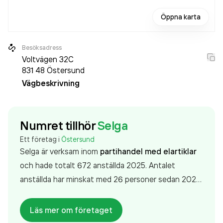
Öppna karta
Besöksadress
Voltvägen 32C
831 48
Östersund
Vägbeskrivning
Numret tillhör
Selga
Ett företag i
Östersund
Selga är verksam inom
partihandel med elartiklar
och hade totalt 672 anställda 2025. Antalet
anställda har minskat med 26 personer sedan 2024
då det jobbade 698 personer på företaget. Bolaget
är ett aktiebolag som varit aktivt sedan 1972. Selga
Läs mer om företaget
omsatte 6 269 285 000,00 kr
senaste