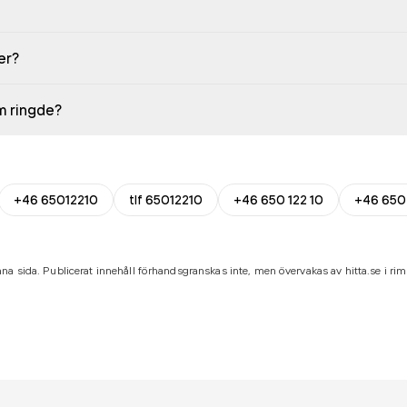
er?
em ringde?
+46 65012210
tlf 65012210
+46 650 122 10
+46 650
na sida. Publicerat innehåll förhandsgranskas inte, men övervakas av hitta.se i riml