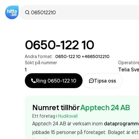
0650-122 10
Andra format:
0650-122 10
·
+4665012210
Sökt på nummer
Operatör
1
Telia Sv
Ring
0650-122 10
Tipsa oss
Numret tillhör
Apptech 24 AB
Ett företag i
Hudiksvall
Apptech 24 AB är verksam inom
dataprogramm
jobbade 15 personer på företaget. Bolaget är et