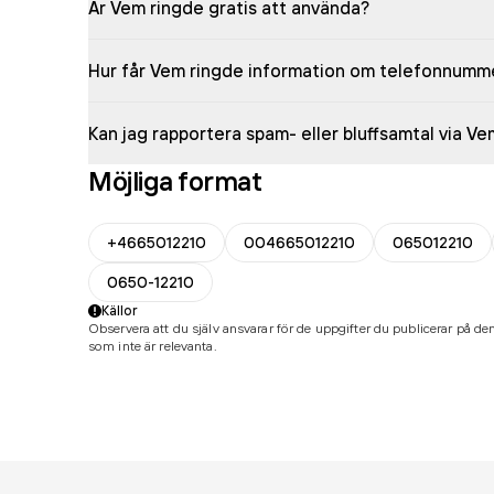
Är Vem ringde gratis att använda?
Hur får Vem ringde information om telefonnumm
Kan jag rapportera spam- eller bluffsamtal via V
Möjliga format
+4665012210
004665012210
065012210
0650-12210
Källor
Observera att du själv ansvarar för de uppgifter du publicerar på den
som inte är relevanta.