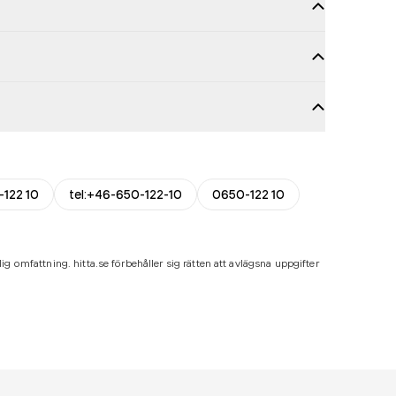
-122 10
tel:+46-650-122-10
0650-122 10
ig omfattning. hitta.se förbehåller sig rätten att avlägsna uppgifter