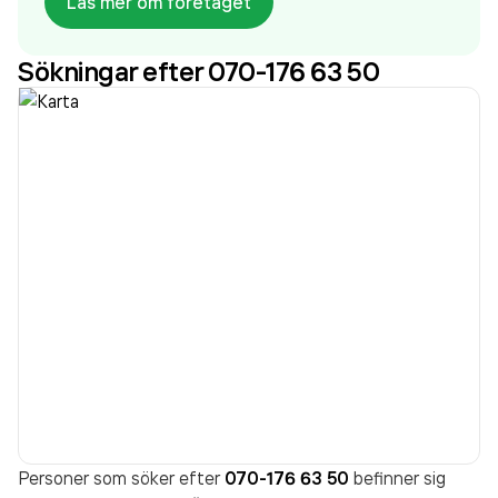
Läs mer om företaget
aktivt sedan 2013. Bröd & Salt Bageri AB - Birger
Jarlsgatan
omsatte 295 678 000,00 kr
senaste
Sökningar efter 070-176 63 50
räkenskapsåret (2024).
Personer som söker efter
070-176 63 50
befinner sig