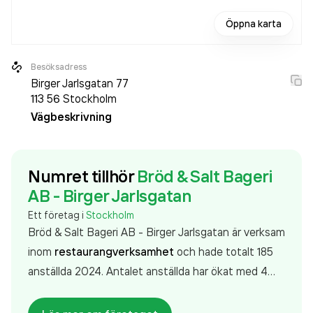
Öppna karta
Besöksadress
Birger Jarlsgatan 77
113 56
Stockholm
Vägbeskrivning
Numret tillhör
Bröd & Salt Bageri
AB - Birger Jarlsgatan
Ett företag i
Stockholm
Bröd & Salt Bageri AB - Birger Jarlsgatan är verksam
inom
restaurangverksamhet
och hade totalt 185
anställda 2024. Antalet anställda har ökat med 4
personer sedan 2023 då det jobbade 181 personer
på företaget. Bolaget är ett aktiebolag som varit