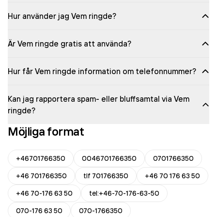
Hur använder jag Vem ringde?
Är Vem ringde gratis att använda?
Hur får Vem ringde information om telefonnummer?
Kan jag rapportera spam- eller bluffsamtal via Vem
ringde?
Möjliga format
+46701766350
0046701766350
0701766350
+46 701766350
tlf 701766350
+46 70 176 63 50
+46 70-176 63 50
tel:+46-70-176-63-50
070-176 63 50
070-1766350