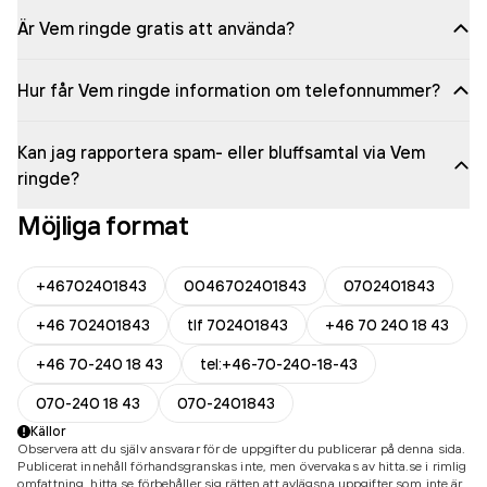
Är Vem ringde gratis att använda?
Hur får Vem ringde information om telefonnummer?
Kan jag rapportera spam- eller bluffsamtal via Vem
ringde?
Möjliga format
+46702401843
0046702401843
0702401843
+46 702401843
tlf 702401843
+46 70 240 18 43
+46 70-240 18 43
tel:+46-70-240-18-43
070-240 18 43
070-2401843
Källor
Observera att du själv ansvarar för de uppgifter du publicerar på denna sida.
Publicerat innehåll förhandsgranskas inte, men övervakas av hitta.se i rimlig
omfattning. hitta.se förbehåller sig rätten att avlägsna uppgifter som inte är