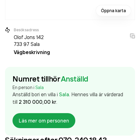
Öppna karta
Besöksadress
Olof Jons 142
733 97
Sala
Vägbeskrivning
Numret tillhör
Anställd
En person i
Sala
Anställd
bor
i en villa
i
Sala
.
Hennes
villa
är värderad
till
2 310 000,00 kr
.
Läs mer om personen