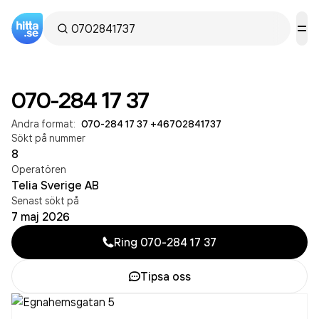
070-284 17 37
Andra format:
070-284 17 37
·
+46702841737
Sökt på nummer
8
Operatören
Telia Sverige AB
Senast sökt på
7 maj 2026
Ring
070-284 17 37
Tipsa oss