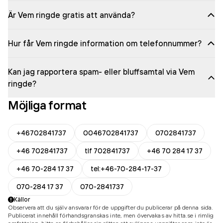
Är Vem ringde gratis att använda?
Hur får Vem ringde information om telefonnummer?
Kan jag rapportera spam- eller bluffsamtal via Vem
ringde?
Möjliga format
+46702841737
0046702841737
0702841737
+46 702841737
tlf 702841737
+46 70 284 17 37
+46 70-284 17 37
tel:+46-70-284-17-37
070-284 17 37
070-2841737
Källor
Observera att du själv ansvarar för de uppgifter du publicerar på denna sida.
Publicerat innehåll förhandsgranskas inte, men övervakas av hitta.se i rimlig