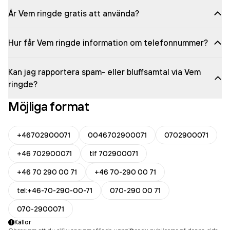
Är Vem ringde gratis att använda?
Hur får Vem ringde information om telefonnummer?
Kan jag rapportera spam- eller bluffsamtal via Vem
ringde?
Möjliga format
+46702900071
0046702900071
0702900071
+46 702900071
tlf 702900071
+46 70 290 00 71
+46 70-290 00 71
tel:+46-70-290-00-71
070-290 00 71
070-2900071
Källor