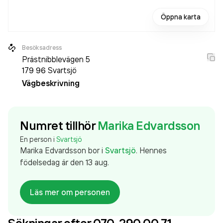
Öppna karta
Besöksadress
Prästnibblevägen 5
179 96
Svartsjö
Vägbeskrivning
Numret tillhör
Marika Edvardsson
En person i
Svartsjö
Marika Edvardsson
bor
i
Svartsjö
.
Hennes
födelsedag är den 13 aug.
Läs mer om personen