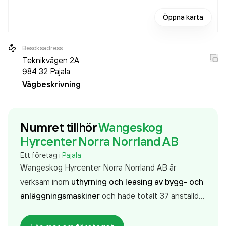
Öppna karta
Besöksadress
Teknikvägen 2A
984 32
Pajala
Vägbeskrivning
Numret tillhör
Wangeskog
Hyrcenter Norra Norrland AB
Ett företag i
Pajala
Wangeskog Hyrcenter Norra Norrland AB är
verksam inom
uthyrning och leasing av bygg- och
anläggningsmaskiner
och hade totalt 37 anställda
2024. Antalet anställda har minskat med 1 person
sedan 2023 då det jobbade 38 personer på