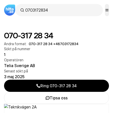
070-317 28 34
Andra format:
070-317 28 34
·
+46703172834
Sökt på nummer
1
Operatören
Telia Sverige AB
Senast sökt på
3 maj 2025
Ring
070-317 28 34
Tipsa oss