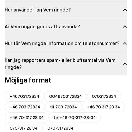
Hur använder jag Vem ringde?
Är Vem ringde gratis att använda?
Hur får Vem ringde information om telefonnummer?
Kan jag rapportera spam- eller bluffsamtal via Vem
ringde?
Möjliga format
+46703172834
0046703172834
0703172834
+46 703172834
tlf 703172834
+46 70 317 28 34
+46 70-317 28 34
tel:+46-70-317-28-34
070-317 28 34
070-3172834