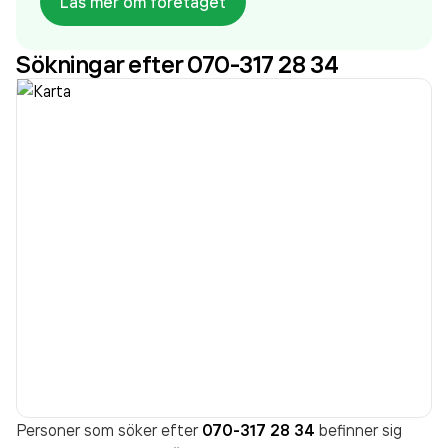
Läs mer om företaget
företaget. Bolaget är ett aktiebolag som varit aktivt
sedan 2012. Wangeskog Hyrcenter Norra Norrland
Sökningar efter 070-317 28 34
AB
omsatte 146 493 000,00 kr
senaste
räkenskapsåret (2024).
Personer som söker efter
070-317 28 34
befinner sig