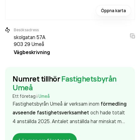
Öppna karta
Besöksadress
skolgatan 57A
903 29
Umeå
Vägbeskrivning
Numret tillhör
Fastighetsbyrån
Umeå
Ett företag i
Umeå
Fastighetsbyrån Umeå är verksam inom
förmedling
avseende fastighetsverksamhet
och hade totalt
4 anställda 2025. Antalet anställda har minskat med
3 personer sedan 2024 då det jobbade 7 personer
på företaget. Bolaget är ett aktiebolag som varit