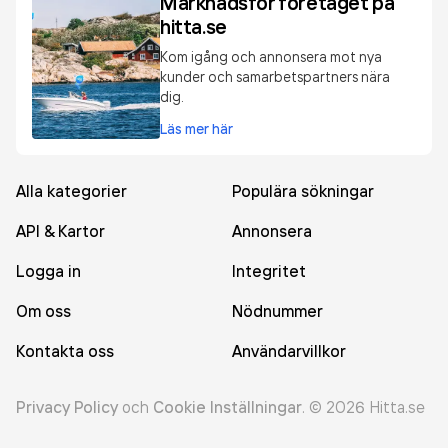
Marknadsför företaget på
hitta.se
Kom igång och annonsera mot nya
kunder och samarbetspartners nära
dig.
Läs mer här
Alla kategorier
Populära sökningar
API & Kartor
Annonsera
Logga in
Integritet
Om oss
Nödnummer
Kontakta oss
Användarvillkor
Privacy Policy
och
Cookie Inställningar
.
©
2026
Hitta.se