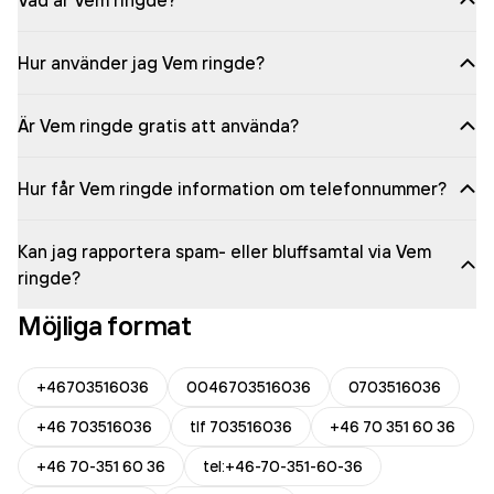
Vad är Vem ringde?
Hur använder jag Vem ringde?
Är Vem ringde gratis att använda?
Hur får Vem ringde information om telefonnummer?
Kan jag rapportera spam- eller bluffsamtal via Vem
ringde?
Möjliga format
+46703516036
0046703516036
0703516036
+46 703516036
tlf 703516036
+46 70 351 60 36
+46 70-351 60 36
tel:+46-70-351-60-36