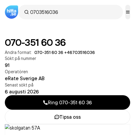
070-351 60 36
Andra format:
070-351 60 36
·
+46703516036
Sökt på nummer
91
Operatören
eRate Sverige AB
Senast sökt på
6 augusti 2026
Ring
070-351 60 36
Tipsa oss