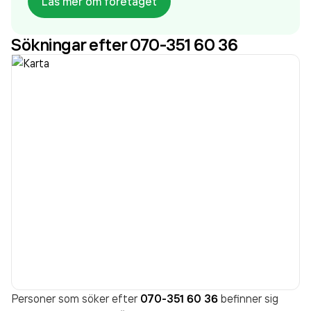
Läs mer om företaget
aktivt sedan 2012. Fastighetsbyrån Umeå
omsatte
7 099 000,00 kr
senaste räkenskapsåret (2025).
Sökningar efter 070-351 60 36
Personer som söker efter
070-351 60 36
befinner sig