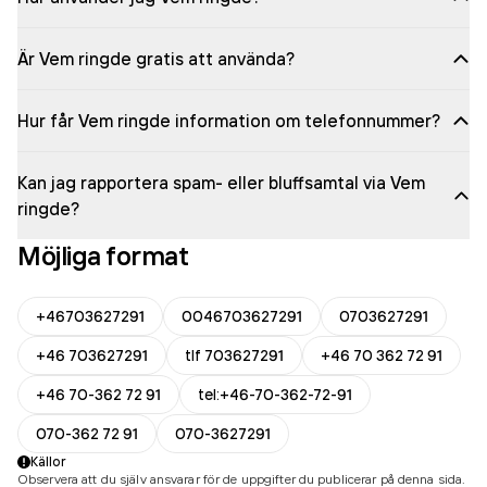
Är Vem ringde gratis att använda?
Hur får Vem ringde information om telefonnummer?
Kan jag rapportera spam- eller bluffsamtal via Vem
ringde?
Möjliga format
+46703627291
0046703627291
0703627291
+46 703627291
tlf 703627291
+46 70 362 72 91
+46 70-362 72 91
tel:+46-70-362-72-91
070-362 72 91
070-3627291
Källor
Observera att du själv ansvarar för de uppgifter du publicerar på denna sida.