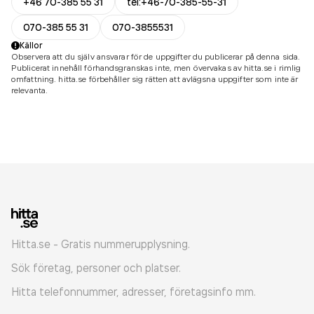
+46 70-385 55 31
tel:+46-70-385-55-31
070-385 55 31
070-3855531
Källor
Observera att du själv ansvarar för de uppgifter du publicerar på denna sida.
Publicerat innehåll förhandsgranskas inte, men övervakas av hitta.se i rimlig
omfattning. hitta.se förbehåller sig rätten att avlägsna uppgifter som inte är
relevanta.
Hitta.se - Gratis nummerupplysning.
Sök företag, personer och platser.
Hitta telefonnummer, adresser, företagsinfo mm.