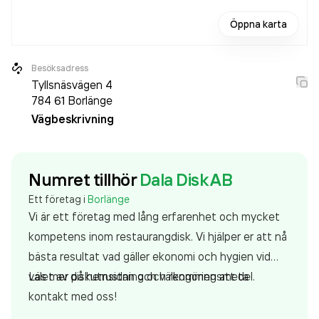
Öppna karta
Besöksadress
Tyllsnäsvägen 4
784 61
Borlänge
Vägbeskrivning
Numret tillhör
Dala Disk AB
Ett företag i
Borlänge
Vi är ett företag med lång erfarenhet och mycket
kompetens inom restaurangdisk. Vi hjälper er att nå
bästa resultat vad gäller ekonomi och hygien vid
valet av diskutrustning och rengöringsmedel.
Läs mer på hemsidan och välkommen att ta
kontakt med oss!