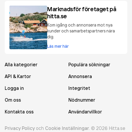
Marknadsför företaget på
hitta.se
Kom igång och annonsera mot nya
kunder och samarbetspartners nära
dig.
Läs mer här
Alla kategorier
Populära sökningar
API & Kartor
Annonsera
Logga in
Integritet
Om oss
Nödnummer
Kontakta oss
Användarvillkor
Privacy Policy
och
Cookie Inställningar
.
©
2026
Hitta.se