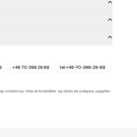
9
+46 70-399 29 69
tel:+46-70-399-29-69
ig omfattning. hitta.se förbehåller sig rätten att avlägsna uppgifter