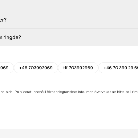
er?
em ringde?
2969
+46 703992969
tlf 703992969
+46 70 399 29 6
na sida. Publicerat innehåll förhandsgranskas inte, men övervakas av hitta.se i riml