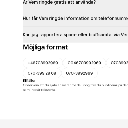
Är Vem ringde gratis att använda?
Hur får Vem ringde information om telefonnumm
Kan jag rapportera spam- eller bluffsamtal via V
Möjliga format
+46703992969
0046703992969
070399
070-399 29 69
070-3992969
Källor
Observera att du själv ansvarar för de uppgifter du publicerar på den
som inte är relevanta.