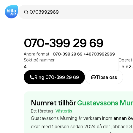
070-399 29 69
Andra format:
070-399 29 69
·
+46703992969
Sökt på nummer
Operat
4
Tele2 
Ring
070-399 29 69
Tipsa oss
Numret tillhör
Gustavssons Mur
Ett företag i
Västerås
Gustavssons Murning är verksam inom
annan öv
ökat med 1 person sedan 2024 då det jobbade 3 