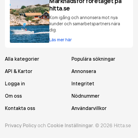
Marknadsför företaget på
hitta.se
Kom igång och annonsera mot nya
kunder och samarbetspartners nära
dig.
Läs mer här
Alla kategorier
Populära sökningar
API & Kartor
Annonsera
Logga in
Integritet
Om oss
Nödnummer
Kontakta oss
Användarvillkor
Privacy Policy
och
Cookie Inställningar
.
©
2026
Hitta.se