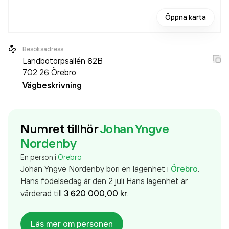
Öppna karta
Besöksadress
Landbotorpsallén 62B
702 26
Örebro
Vägbeskrivning
Numret tillhör
Johan Yngve
Nordenby
En person i
Örebro
Johan Yngve Nordenby
bor
i en lägenhet
i
Örebro
.
Hans födelsedag är den 2 juli
Hans
lägenhet
är
värderad till
3 620 000,00 kr
.
Läs mer om personen