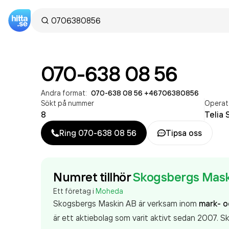
070-638 08 56
Andra format:
070-638 08 56
·
+46706380856
Sökt på nummer
Operat
8
Telia 
Ring
070-638 08 56
Tipsa oss
Numret tillhör
Skogsbergs Mask
Ett företag i
Moheda
Skogsbergs Maskin AB är verksam inom
mark- o
är ett aktiebolag som varit aktivt sedan 2007.