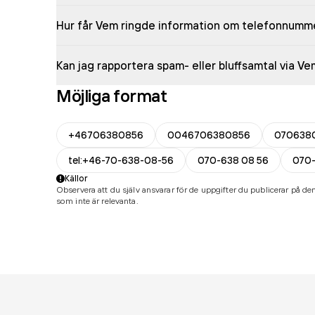
Hur får Vem ringde information om telefonnumm
Kan jag rapportera spam- eller bluffsamtal via V
Möjliga format
+46706380856
0046706380856
070638
tel:+46-70-638-08-56
070-638 08 56
070
Källor
Observera att du själv ansvarar för de uppgifter du publicerar på den
som inte är relevanta.