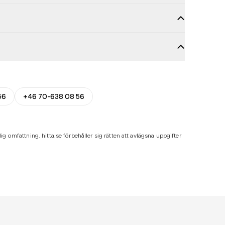
56
+46 70-638 08 56
ig omfattning. hitta.se förbehåller sig rätten att avlägsna uppgifter