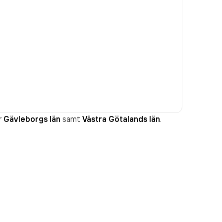
r
Gävleborgs län
samt
Västra Götalands län
.