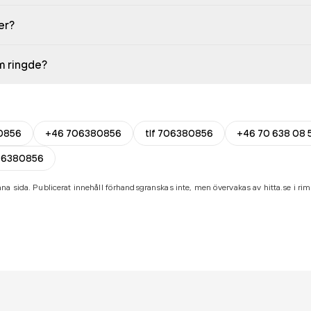
er?
em ringde?
0856
+46 706380856
tlf 706380856
+46 70 638 08 
-6380856
na sida. Publicerat innehåll förhandsgranskas inte, men övervakas av hitta.se i riml