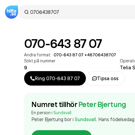
070-643 87 07
Andra format:
070-643 87 07
·
+46706438707
Sökt på nummer
Operat
9
Telia 
Ring
070-643 87 07
Tipsa oss
Numret tillhör
Peter Bjertung
En person i
Sundsvall
Peter Bjertung
bor
i
Sundsvall
.
Hans födelsedag 