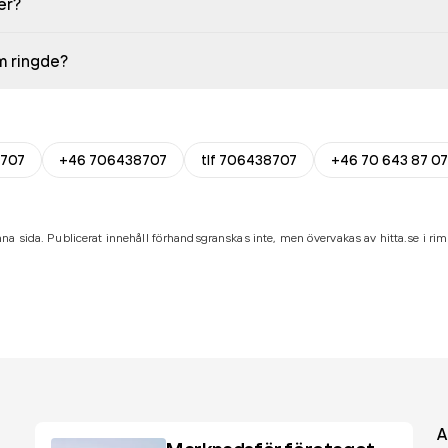
er?
em ringde?
707
+46 706438707
tlf 706438707
+46 70 643 87 07
na sida. Publicerat innehåll förhandsgranskas inte, men övervakas av hitta.se i riml
A