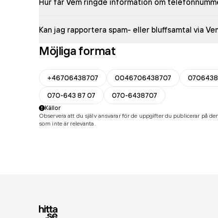
Hur får Vem ringde information om telefonnumm
Kan jag rapportera spam- eller bluffsamtal via V
Möjliga format
+46706438707
0046706438707
0706438
070-643 87 07
070-6438707
Källor
Observera att du själv ansvarar för de uppgifter du publicerar på den
som inte är relevanta.