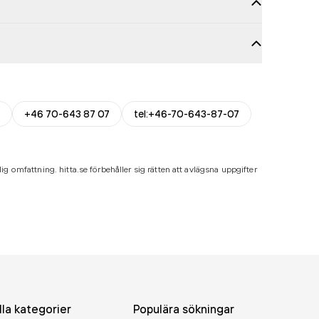
+46 70-643 87 07
tel:+46-70-643-87-07
ig omfattning. hitta.se förbehåller sig rätten att avlägsna uppgifter
lla kategorier
Populära sökningar