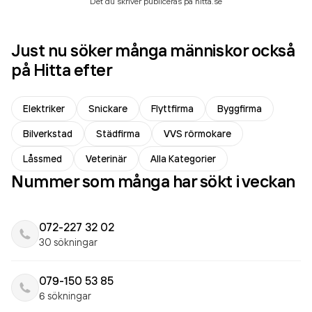
Det du skriver publiceras på hitta.se
Just nu söker många människor också
på Hitta efter
Elektriker
Snickare
Flyttfirma
Byggfirma
Bilverkstad
Städfirma
VVS rörmokare
Låssmed
Veterinär
Alla Kategorier
Nummer som många har sökt i veckan
072-227 32 02
30 sökningar
079-150 53 85
6 sökningar