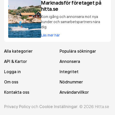
Marknadsför företaget på
hitta.se
Kom igång och annonsera mot nya
kunder och samarbetspartners nära
dig.
Läs mer här
Alla kategorier
Populära sökningar
API & Kartor
Annonsera
Logga in
Integritet
Om oss
Nödnummer
Kontakta oss
Användarvillkor
Privacy Policy
och
Cookie Inställningar
.
©
2026
Hitta.se