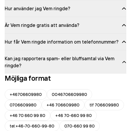
Hur använder jag Vem ringde?
Är Vem ringde gratis att använda?
Hur får Vem ringde information om telefonnummer?
Kan jag rapportera spam- eller bluffsamtal via Vem
ringde?
Möjliga format
+46706609980
0046706609980
0706609980
+46 706609980
tlf 706609980
+46 70 660 99 80
+46 70-660 99 80
tel:+46-70-660-99-80
070-660 99 80