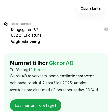
Öppna karta
Besöksadress
Kungsgatan 67
632 21
Eskilstuna
Vägbeskrivning
Numret tillhör
Gk rör AB
Ett företag i
Eskilstuna
Gk rör AB är verksam inom
ventilationsarbeten
och hade totalt 417 anställda 2025. Antalet
anställda har ökat med 68 personer sedan 2024 då
det jobbade 349 personer på företaget. Bolaget är
ett aktiebolag som varit aktivt sedan 2001. Gk rör
Läs mer om företaget
AB
omsatte 1 009 987 000,00 kr
senaste