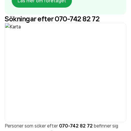
Läs mer om företaget
Kosmo Miljötjänst AB
omsatte 60 241 000,00 kr
senaste räkenskapsåret (2025).
Sökningar efter 070-742 82 72
Personer som söker efter
070-742 82 72
befinner sig