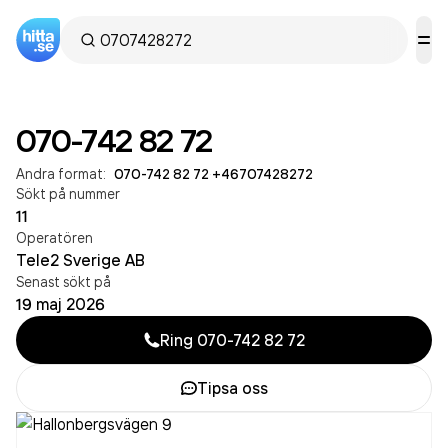
070-742 82 72
Andra format:
070-742 82 72
·
+46707428272
Sökt på nummer
11
Operatören
Tele2 Sverige AB
Senast sökt på
19 maj 2026
Ring
070-742 82 72
Tipsa oss