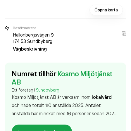
Öppna karta
Besöksadress
Hallonbergsvägen 9
174 53
Sundbyberg
Vägbeskrivning
Numret tillhör
Kosmo Miljötjänst
AB
Ett företag i
Sundbyberg
Kosmo Miljötjänst AB är verksam inom
lokalvård
och hade totalt 110 anställda 2025. Antalet
anställda har minskat med 16 personer sedan 2024
då det jobbade 126 personer på företaget. Bolaget
är ett aktiebolag som varit aktivt sedan 2008.