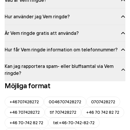
Vad är Vem ringde?
Hur använder jag Vem ringde?
Är Vem ringde gratis att använda?
Hur får Vem ringde information om telefonnummer?
Kan jag rapportera spam- eller bluffsamtal via Vem
ringde?
Möjliga format
+46707428272
0046707428272
0707428272
+46 707428272
tlf 707428272
+46 70 742 82 72
+46 70-742 82 72
tel:+46-70-742-82-72