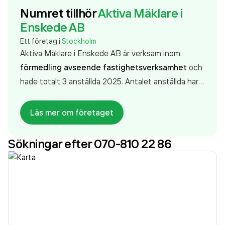
Numret tillhör
Aktiva Mäklare i
Enskede AB
Ett företag i
Stockholm
Aktiva Mäklare i Enskede AB är verksam inom
förmedling avseende fastighetsverksamhet
och
hade totalt 3 anställda 2025. Antalet anställda har
minskat med 3 personer sedan 2024 då det
jobbade 6 personer på företaget. Bolaget är ett
Läs mer om företaget
aktiebolag som varit aktivt sedan 2012. Aktiva
Mäklare i Enskede AB
omsatte 11 159 000,00 kr
Sökningar efter 070-810 22 86
senaste räkenskapsåret (2025).