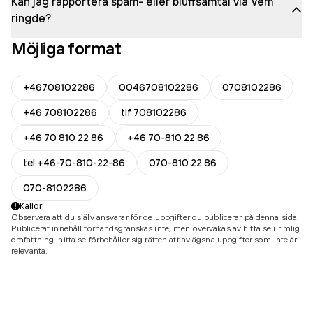
Kan jag rapportera spam- eller bluffsamtal via Vem
ringde?
Möjliga format
+46708102286
0046708102286
0708102286
+46 708102286
tlf 708102286
+46 70 810 22 86
+46 70-810 22 86
tel:+46-70-810-22-86
070-810 22 86
070-8102286
Källor
Observera att du själv ansvarar för de uppgifter du publicerar på denna sida.
Publicerat innehåll förhandsgranskas inte, men övervakas av hitta.se i rimlig
omfattning. hitta.se förbehåller sig rätten att avlägsna uppgifter som inte är
relevanta.