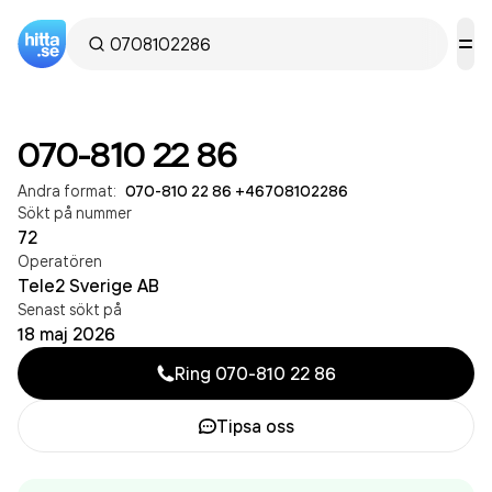
070-810 22 86
Andra format:
070-810 22 86
·
+46708102286
Sökt på nummer
72
Operatören
Tele2 Sverige AB
Senast sökt på
18 maj 2026
Ring
070-810 22 86
Tipsa oss