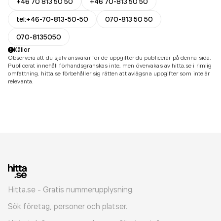
+46 70 813 50 50
+46 70-813 50 50
tel:+46-70-813-50-50
070-813 50 50
070-8135050
Källor
Observera att du själv ansvarar för de uppgifter du publicerar på denna sida.
Publicerat innehåll förhandsgranskas inte, men övervakas av hitta.se i rimlig
omfattning. hitta.se förbehåller sig rätten att avlägsna uppgifter som inte är
relevanta.
Hitta.se - Gratis nummerupplysning.
Sök företag, personer och platser.