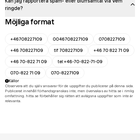
Kan jag rapportera spam- eller bluffsamtal via Vem
ringde?
Möjliga format
+46708227109
0046708227109
0708227109
+46 708227109
tlf 708227109
+46 70 822 71 09
+46 70-822 71 09
tel:+46-70-822-71-09
070-822 71 09
070-8227109
Källor
Observera att du själv ansvarar för de uppgifter du publicerar på denna sida.
Publicerat innehåll förhandsgranskas inte, men övervakas av hitta.se i rimlig
omfattning. hitta.se förbehåller sig rätten att avlägsna uppgifter som inte är
relevanta.