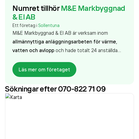
Numret tillhör
M&E Markbyggnad
& El AB
Ett företag i
Sollentuna
M&E Markbyggnad & El AB är verksam inom
allmännyttiga anläggningsarbeten för värme,
vatten och avlopp
och hade totalt 24 anställda
2025. Antalet anställda har ökat med 9 personer
sedan 2024 då det jobbade 15 personer på
Läs mer om företaget
företaget. Bolaget är ett aktiebolag som varit aktivt
sedan 2014. M&E Markbyggnad & El AB
omsatte
Sökningar efter 070-822 71 09
50 720 000,00 kr
senaste räkenskapsåret (2025).