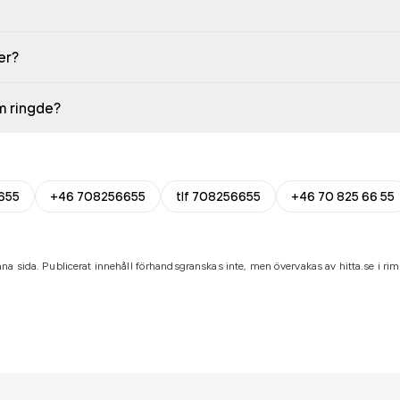
er?
em ringde?
655
+46 708256655
tlf 708256655
+46 70 825 66 55
na sida. Publicerat innehåll förhandsgranskas inte, men övervakas av hitta.se i riml