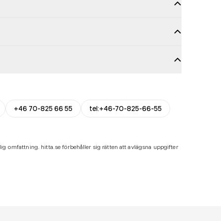
+46 70-825 66 55
tel:+46-70-825-66-55
ig omfattning. hitta.se förbehåller sig rätten att avlägsna uppgifter