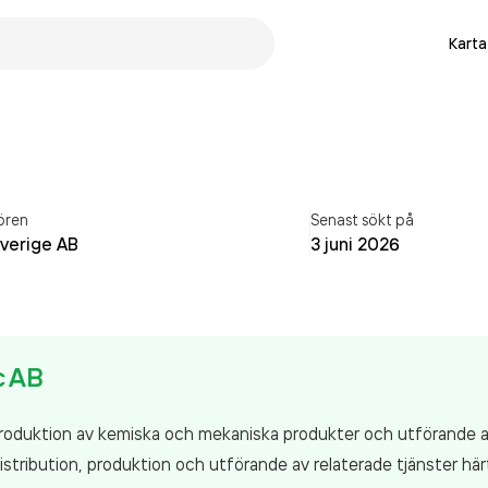
Karta
ören
Senast sökt på
Sverige AB
3 juni 2026
c AB
roduktion av kemiska och mekaniska produkter och utförande av
ribution, produktion och utförande av relaterade tjänster härti