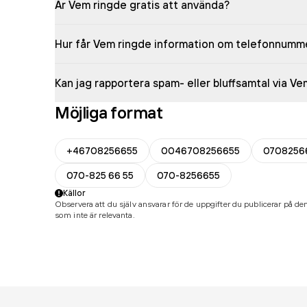
Är Vem ringde gratis att använda?
Hur får Vem ringde information om telefonnumm
Kan jag rapportera spam- eller bluffsamtal via V
Möjliga format
+46708256655
0046708256655
0708256
070-825 66 55
070-8256655
Källor
Observera att du själv ansvarar för de uppgifter du publicerar på den
som inte är relevanta.