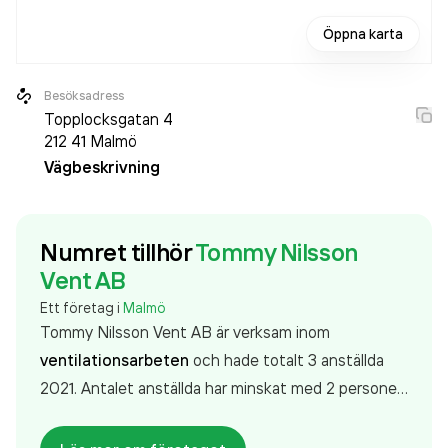
Öppna karta
Besöksadress
Topplocksgatan 4
212 41
Malmö
Vägbeskrivning
Numret tillhör
Tommy Nilsson
Vent AB
Ett företag i
Malmö
Tommy Nilsson Vent AB är verksam inom
ventilationsarbeten
och hade totalt 3 anställda
2021. Antalet anställda har minskat med 2 personer
sedan 2020 då det jobbade 5 personer på
företaget. Bolaget är ett aktiebolag som varit aktivt