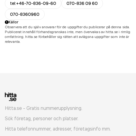
tel:+46-70-836-09-60
070-836 09 60
070-8360960
Källor
Observera att du själv ansvarar för de uppgifter du publicerar på denna sida.
Publicerat innehåll förhandsgranskas inte, men övervakas av hitta.se i rimlig
omfattning. hitta.se förbehåller sig rätten att avlägsna uppgifter som inte är
relevanta.
Hitta.se - Gratis nummerupplysning.
Sök företag, personer och platser.
Hitta telefonnummer, adresser, företagsinfo mm.