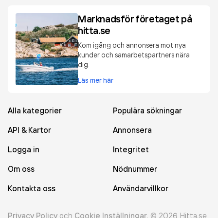
Marknadsför företaget på
hitta.se
Kom igång och annonsera mot nya
kunder och samarbetspartners nära
dig.
Läs mer här
Alla kategorier
Populära sökningar
API & Kartor
Annonsera
Logga in
Integritet
Om oss
Nödnummer
Kontakta oss
Användarvillkor
Privacy Policy
och
Cookie Inställningar
.
©
2026
Hitta.se