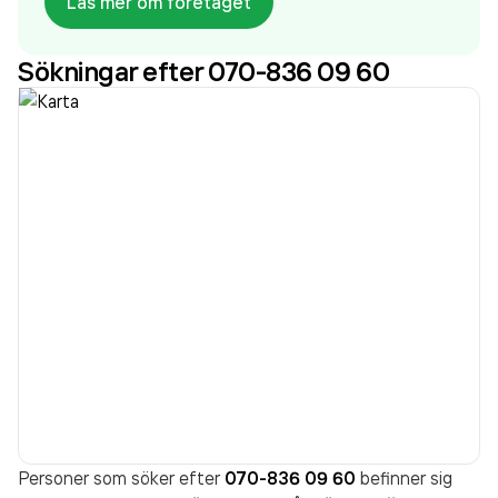
Läs mer om företaget
sedan 2007. Tommy Nilsson Vent AB
omsatte
6 358 000,00 kr
senaste räkenskapsåret (2021).
Sökningar efter 070-836 09 60
Personer som söker efter
070-836 09 60
befinner sig