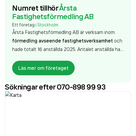
Numret tillhör
Årsta
Fastighetsförmedling AB
Ett företag i
Stockholm
Årsta Fastighetsförmedling AB är verksam inom
förmedling avseende fastighetsverksamhet
och
hade totalt 16 anställda 2025. Antalet anställda har
ökat med 5 personer sedan 2024 då det jobbade 11
personer på företaget. Bolaget är ett aktiebolag
Läs mer om företaget
som varit aktivt sedan 2010. Årsta
Fastighetsförmedling AB
omsatte
Sökningar efter 070-898 99 93
18 017 000,00 kr
senaste räkenskapsåret (2025).