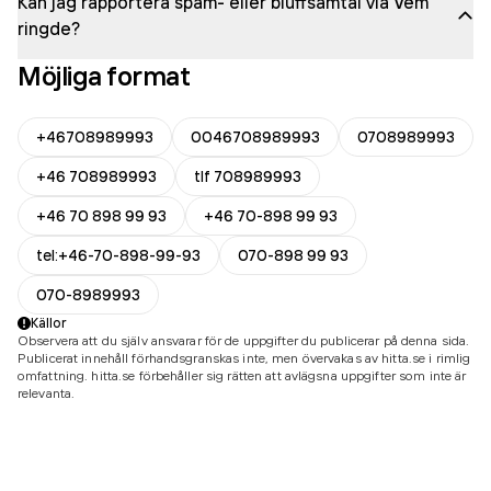
Kan jag rapportera spam- eller bluffsamtal via Vem
ringde?
Möjliga format
+46708989993
0046708989993
0708989993
+46 708989993
tlf 708989993
+46 70 898 99 93
+46 70-898 99 93
tel:+46-70-898-99-93
070-898 99 93
070-8989993
Källor
Observera att du själv ansvarar för de uppgifter du publicerar på denna sida.
Publicerat innehåll förhandsgranskas inte, men övervakas av hitta.se i rimlig
omfattning. hitta.se förbehåller sig rätten att avlägsna uppgifter som inte är
relevanta.