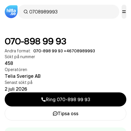
070-898 99 93
Andra format:
070-898 99 93
·
+46708989993
Sökt på nummer
458
Operatören
Telia Sverige AB
Senast sökt på
2 juli 2026
Ring
070-898 99 93
Tipsa oss