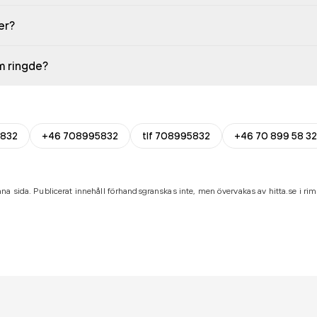
er?
em ringde?
832
+46 708995832
tlf 708995832
+46 70 899 58 32
na sida. Publicerat innehåll förhandsgranskas inte, men övervakas av hitta.se i riml