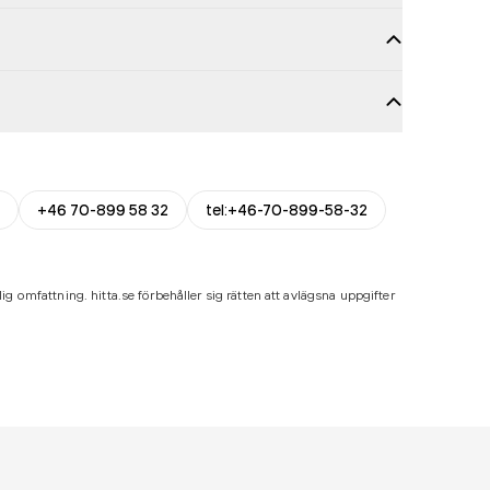
+46 70-899 58 32
tel:+46-70-899-58-32
ig omfattning. hitta.se förbehåller sig rätten att avlägsna uppgifter