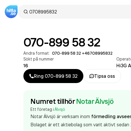
070-899 58 32
Andra format:
070-899 58 32
·
+46708995832
Sökt på nummer
Operat
16
Hi3G 
Ring
070-899 58 32
Tipsa oss
Numret tillhör
Notar Älvsjö
Ett företag i
Älvsjö
Notar Älvsjö är verksam inom
förmedling avsee
Bolaget är ett aktiebolag som varit aktivt sedan