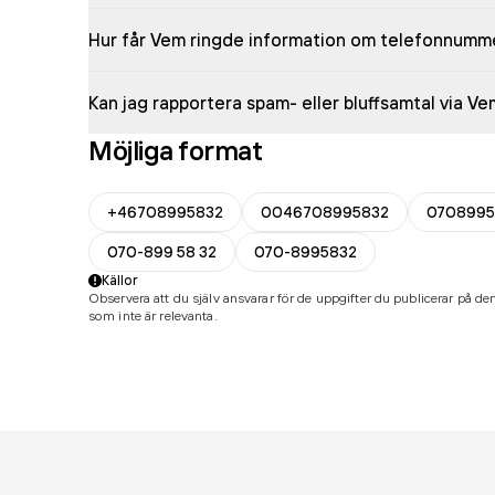
Hur får Vem ringde information om telefonnumm
Kan jag rapportera spam- eller bluffsamtal via V
Möjliga format
+46708995832
0046708995832
0708995
070-899 58 32
070-8995832
Källor
Observera att du själv ansvarar för de uppgifter du publicerar på den
som inte är relevanta.