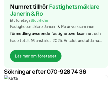
Numret tillhör
Fastighetsmäklare
Janerin & Ro
Ett företag i
Stockholm
Fastighetsmäklare Janerin & Ro är verksam inom
förmedling avseende fastighetsverksamhet
och
hade totalt 16 anställda 2025. Antalet anställda har
minskat med 2 personer sedan 2024 då det
jobbade 18 personer på företaget. Bolaget är ett
Läs mer om företaget
aktiebolag som varit aktivt sedan 2010.
Fastighetsmäklare Janerin & Ro
omsatte
Sökningar efter 070-928 74 36
25 973 000,00 kr
senaste räkenskapsåret (2025).