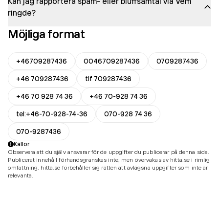
Kan jag rapportera spam- eller bluffsamtal via Vem
ringde?
Möjliga format
+46709287436
0046709287436
0709287436
+46 709287436
tlf 709287436
+46 70 928 74 36
+46 70-928 74 36
tel:+46-70-928-74-36
070-928 74 36
070-9287436
Källor
Observera att du själv ansvarar för de uppgifter du publicerar på denna sida.
Publicerat innehåll förhandsgranskas inte, men övervakas av hitta.se i rimlig
omfattning. hitta.se förbehåller sig rätten att avlägsna uppgifter som inte är
relevanta.