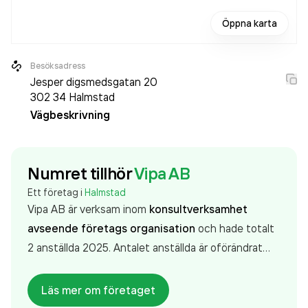
Öppna karta
Besöksadress
Jesper digsmedsgatan 20
302 34
Halmstad
Vägbeskrivning
Numret tillhör
Vipa AB
Ett företag i
Halmstad
Vipa AB är verksam inom
konsultverksamhet
avseende företags organisation
och hade totalt
2 anställda 2025. Antalet anställda är oförändrat
sedan året innan. Bolaget är ett aktiebolag som
varit aktivt sedan 2009. Vipa AB
omsatte
Läs mer om företaget
6 168 000,00 kr
senaste räkenskapsåret (2025).