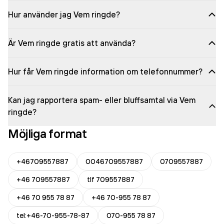
Hur använder jag Vem ringde?
Är Vem ringde gratis att använda?
Hur får Vem ringde information om telefonnummer?
Kan jag rapportera spam- eller bluffsamtal via Vem
ringde?
Möjliga format
+46709557887
0046709557887
0709557887
+46 709557887
tlf 709557887
+46 70 955 78 87
+46 70-955 78 87
tel:+46-70-955-78-87
070-955 78 87