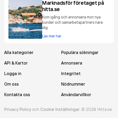
Marknadsför företaget på
hitta.se
Kom igång och annonsera mot nya
kunder och samarbetspartners nära
dig.
Läs mer här
Alla kategorier
Populära sökningar
API & Kartor
Annonsera
Logga in
Integritet
Om oss
Nödnummer
Kontakta oss
Användarvillkor
Privacy Policy
och
Cookie Inställningar
.
©
2026
Hitta.se