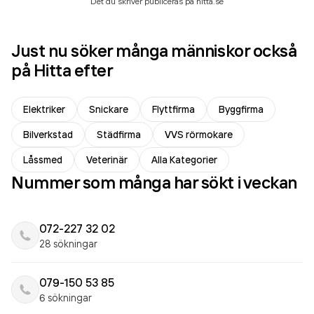
Det du skriver publiceras på hitta.se
Just nu söker många människor också
på Hitta efter
Elektriker
Snickare
Flyttfirma
Byggfirma
Bilverkstad
Städfirma
VVS rörmokare
Låssmed
Veterinär
Alla Kategorier
Nummer som många har sökt i veckan
072-227 32 02
28 sökningar
079-150 53 85
6 sökningar