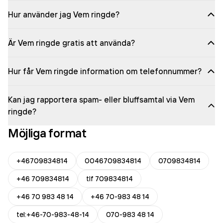
Hur använder jag Vem ringde?
Är Vem ringde gratis att använda?
Hur får Vem ringde information om telefonnummer?
Kan jag rapportera spam- eller bluffsamtal via Vem
ringde?
Möjliga format
+46709834814
0046709834814
0709834814
+46 709834814
tlf 709834814
+46 70 983 48 14
+46 70-983 48 14
tel:+46-70-983-48-14
070-983 48 14