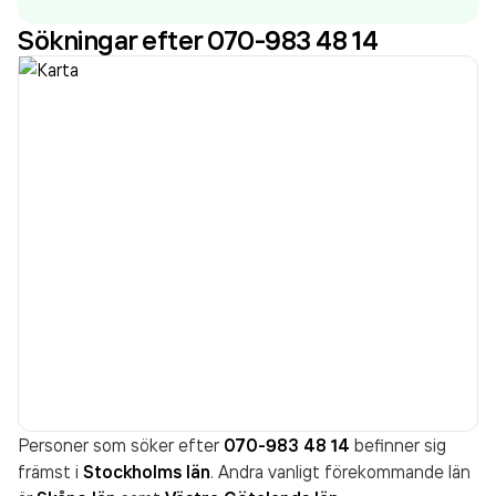
609 636 000,00 kr
senaste räkenskapsåret
Sökningar efter 070-983 48 14
(2024).
Personer som söker efter
070-983 48 14
befinner sig
främst i
Stockholms län
. Andra vanligt förekommande län