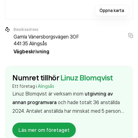
Öppna karta
Besöksadress
Gamla Vänersborgsvägen 30F
441 35
Alingsås
Vägbeskrivning
Numret tillhör
Linuz Blomqvist
Ett företag i
Alingsås
Linuz Blomqvist är verksam inom
utgivning av
annan programvara
och hade totalt 36 anställda
2024. Antalet anställda har minskat med 5 personer
sedan 2023 då det jobbade 41 personer på
företaget. Bolaget är ett aktiebolag som varit aktivt
Läs mer om företaget
sedan 2008. Linuz Blomqvist
omsatte