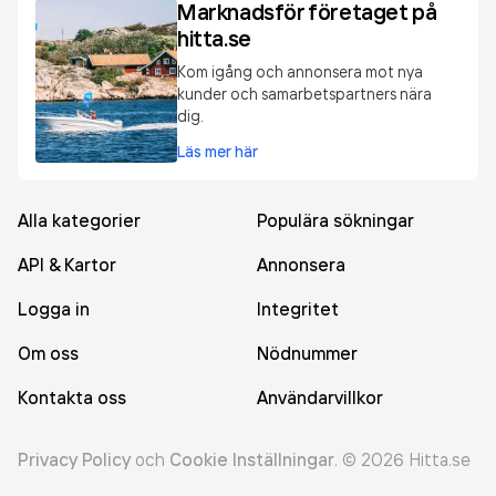
Marknadsför företaget på
hitta.se
Kom igång och annonsera mot nya
kunder och samarbetspartners nära
dig.
Läs mer här
Alla kategorier
Populära sökningar
API & Kartor
Annonsera
Logga in
Integritet
Om oss
Nödnummer
Kontakta oss
Användarvillkor
Privacy Policy
och
Cookie Inställningar
.
©
2026
Hitta.se