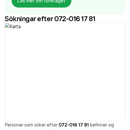
Läs mer om företaget
aktivt sedan 2013. Bröd & Salt Bageri AB -
Linnégatan
omsatte 295 678 000,00 kr
senaste
Sökningar efter 072-016 17 81
räkenskapsåret (2024).
Personer som söker efter
072-016 17 81
befinner sig