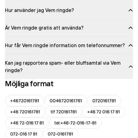
Hur använder jag Vem ringde?
Är Vem ringde gratis att använda?
Hur får Vem ringde information om telefonnummer?
Kan jag rapportera spam- eller bluffsamtal via Vem
ringde?
Möjliga format
+46720161781
0046720161781
0720161781
+46 720161781
tlf 720161781
+46 72 016 17 81
+46 72-016 17 81
tel:+46-72-016-17-81
072-016 17 81
072-0161781