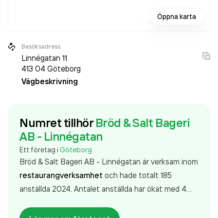
Öppna karta
Besöksadress
Linnégatan 11
413 04
Göteborg
Vägbeskrivning
Numret tillhör
Bröd & Salt Bageri
AB - Linnégatan
Ett företag i
Göteborg
Bröd & Salt Bageri AB - Linnégatan är verksam inom
restaurangverksamhet
och hade totalt 185
anställda 2024. Antalet anställda har ökat med 4
personer sedan 2023 då det jobbade 181 personer
på företaget. Bolaget är ett aktiebolag som varit