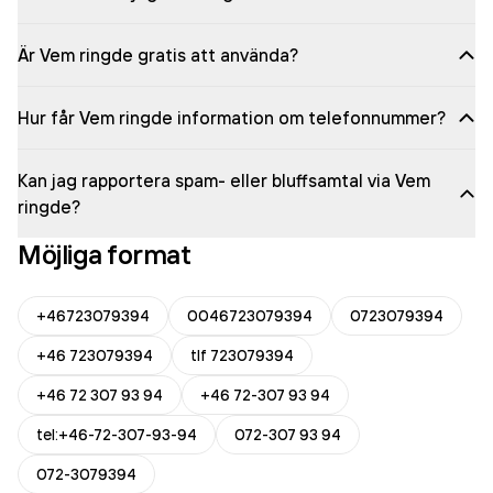
Är Vem ringde gratis att använda?
Hur får Vem ringde information om telefonnummer?
Kan jag rapportera spam- eller bluffsamtal via Vem
ringde?
Möjliga format
+46723079394
0046723079394
0723079394
+46 723079394
tlf 723079394
+46 72 307 93 94
+46 72-307 93 94
tel:+46-72-307-93-94
072-307 93 94
072-3079394