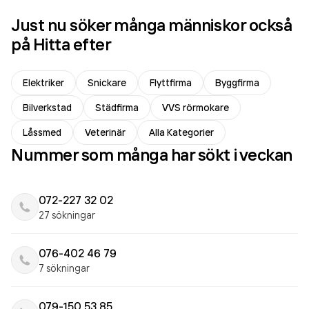
Just nu söker många människor också
på Hitta efter
Elektriker
Snickare
Flyttfirma
Byggfirma
Bilverkstad
Städfirma
VVS rörmokare
Låssmed
Veterinär
Alla Kategorier
Nummer som många har sökt i veckan
072-227 32 02
27 sökningar
076-402 46 79
7 sökningar
079-150 53 85