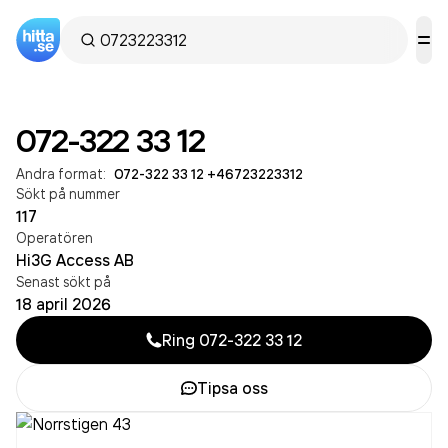
072-322 33 12
Andra format:
072-322 33 12
·
+46723223312
Sökt på nummer
117
Operatören
Hi3G Access AB
Senast sökt på
18 april 2026
Ring
072-322 33 12
Tipsa oss