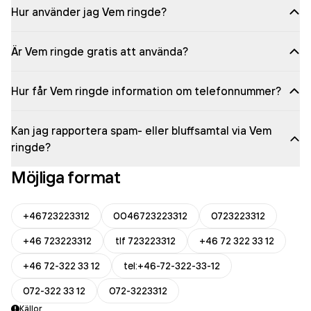
Hur använder jag Vem ringde?
Är Vem ringde gratis att använda?
Hur får Vem ringde information om telefonnummer?
Kan jag rapportera spam- eller bluffsamtal via Vem
ringde?
Möjliga format
+46723223312
0046723223312
0723223312
+46 723223312
tlf 723223312
+46 72 322 33 12
+46 72-322 33 12
tel:+46-72-322-33-12
072-322 33 12
072-3223312
Källor