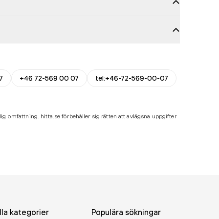
7
+46 72-569 00 07
tel:+46-72-569-00-07
ig omfattning. hitta.se förbehåller sig rätten att avlägsna uppgifter
lla kategorier
Populära sökningar