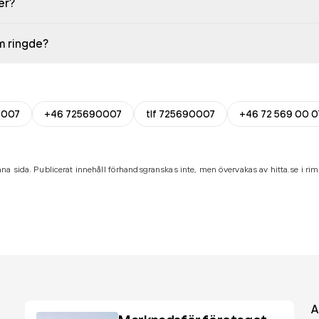
er?
em ringde?
0007
+46 725690007
tlf 725690007
+46 72 569 00 0
na sida. Publicerat innehåll förhandsgranskas inte, men övervakas av hitta.se i riml
A