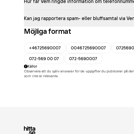
Hur får Vem ringde information om telefonnumm
Kan jag rapportera spam- eller bluffsamtal via V
Möjliga format
+46725690007
0046725690007
072569
072-569 00 07
072-5690007
Källor
Observera att du själv ansvarar för de uppgifter du publicerar på den
som inte är relevanta.