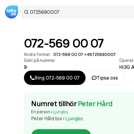
072-569 00 07
Andra format:
072-569 00 07
·
+46725690007
Sökt på nummer
Operat
9
Hi3G 
Ring
072-569 00 07
Tipsa oss
Numret tillhör
Peter Hård
En person i
Ljungby
Peter Hård
bor
i
Ljungby
.