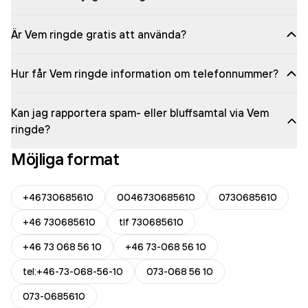
Är Vem ringde gratis att använda?
Hur får Vem ringde information om telefonnummer?
Kan jag rapportera spam- eller bluffsamtal via Vem
ringde?
Möjliga format
+46730685610
0046730685610
0730685610
+46 730685610
tlf 730685610
+46 73 068 56 10
+46 73-068 56 10
tel:+46-73-068-56-10
073-068 56 10
073-0685610