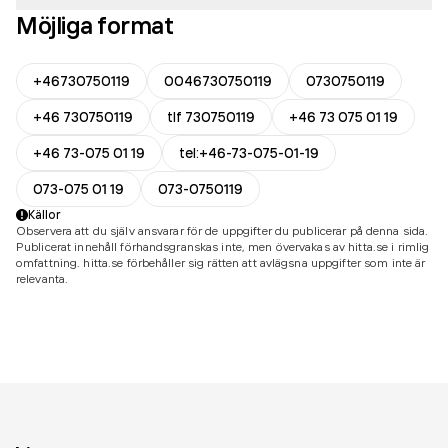
Möjliga format
+46730750119
0046730750119
0730750119
+46 730750119
tlf 730750119
+46 73 075 01 19
+46 73-075 01 19
tel:+46-73-075-01-19
073-075 01 19
073-0750119
Källor
Observera att du själv ansvarar för de uppgifter du publicerar på denna sida.
Publicerat innehåll förhandsgranskas inte, men övervakas av hitta.se i rimlig
omfattning. hitta.se förbehåller sig rätten att avlägsna uppgifter som inte är
relevanta.