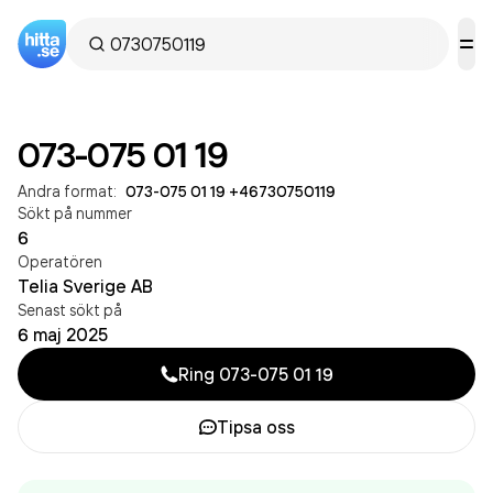
073-075 01 19
Andra format:
073-075 01 19
·
+46730750119
Sökt på nummer
6
Operatören
Telia Sverige AB
Senast sökt på
6 maj 2025
Ring
073-075 01 19
Tipsa oss