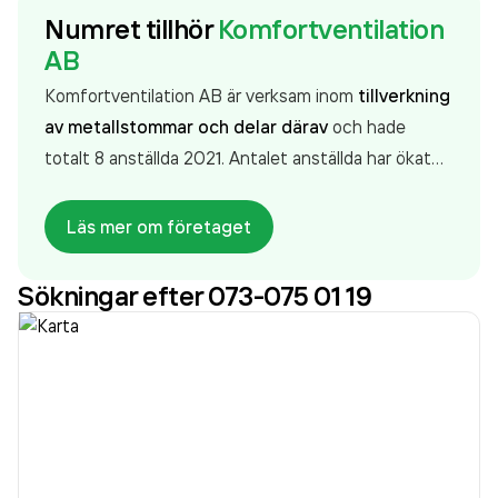
Numret tillhör
Komfortventilation
AB
Komfortventilation AB är verksam inom
tillverkning
av metallstommar och delar därav
och hade
totalt 8 anställda 2021. Antalet anställda har ökat
med 2 personer sedan 2020 då det jobbade 6
personer på företaget. Bolaget är ett aktiebolag
Läs mer om företaget
som varit aktivt sedan 1990. Komfortventilation AB
omsatte 13 657 000,00 kr
senaste räkenskapsåret
Sökningar efter 073-075 01 19
(2021).