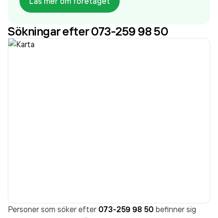
Läs mer om företaget
miljöarbete. Vi fogar med rätt kulörer direkt istället
för att använda omodern sand i fogen vilket man
Sökningar efter 073-259 98 50
tidigare använde. Vi är certifierade inom
brandtätning och för att ha den senaste
kunskapen inom området utbildas vi kontinuerligt av
brandkonsulter.
Personer som söker efter
073-259 98 50
befinner sig