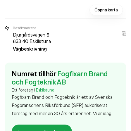
Öppna karta
Besöksadress
Djurgårdsvägen 6
633 40
Eskilstuna
Vägbeskrivning
Numret tillhör
Fogfixarn Brand
och Fogteknik AB
Ett företag i
Eskilstuna
Fogfixarn Brand och Fogteknik är ett av Svenska
Fogbranschens Riksförbund (SFR) aukoriserat
företag med mer än 30 års erfarenhet. Vi är idag
över 20 personer som arbetar med att ständigt
förbättra kvalitén på våra arbeten och vårt