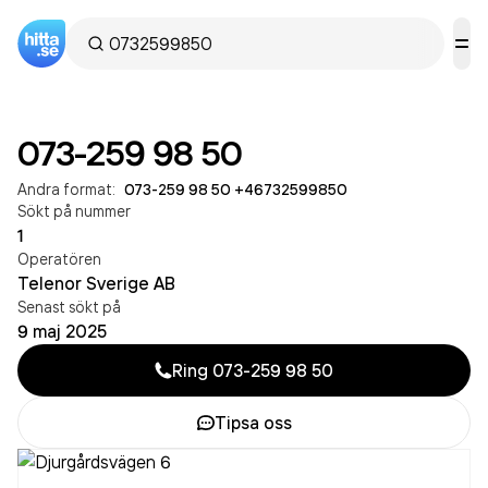
073-259 98 50
Andra format:
073-259 98 50
·
+46732599850
Sökt på nummer
1
Operatören
Telenor Sverige AB
Senast sökt på
9 maj 2025
Ring
073-259 98 50
Tipsa oss