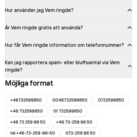
Hur använder jag Vem ringde?
Är Vem ringde gratis att använda?
Hur får Vem ringde information om telefonnummer?
Kan jag rapportera spam- eller bluffsamtal via Vem
ringde?
Möjliga format
+46732599850
0046732599850
0732599850
+46 732599850
tlf 732599850
+46 73 259 98 50
+46 73-259 98 50
tel:+46-73-259-98-50
073-259 98 50