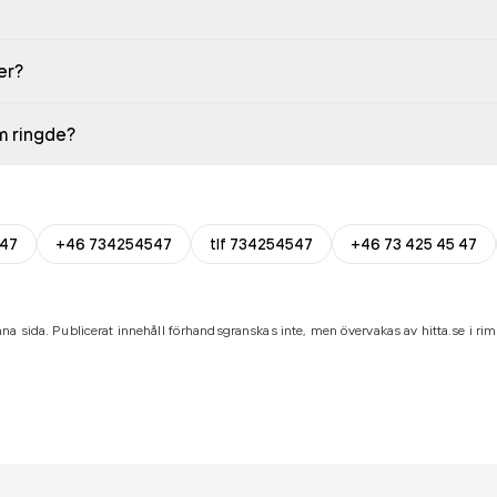
er?
em ringde?
47
+46 734254547
tlf 734254547
+46 73 425 45 47
na sida. Publicerat innehåll förhandsgranskas inte, men övervakas av hitta.se i riml