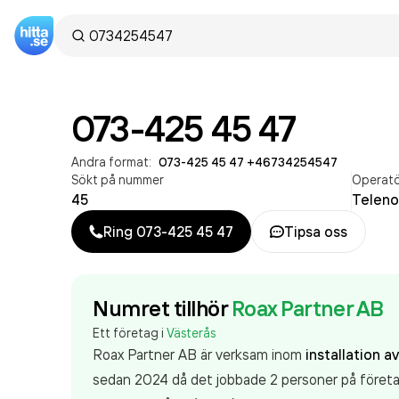
073-425 45 47
Andra format:
073-425 45 47
·
+46734254547
Sökt på nummer
Operat
45
Teleno
Ring
073-425 45 47
Tipsa oss
Numret tillhör
Roax Partner AB
Ett företag i
Västerås
Roax Partner AB är verksam inom
installation a
sedan 2024 då det jobbade 2 personer på företag