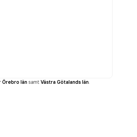
r
Örebro län
samt
Västra Götalands län
.