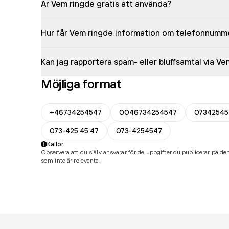
Är Vem ringde gratis att använda?
Hur får Vem ringde information om telefonnumm
Kan jag rapportera spam- eller bluffsamtal via V
Möjliga format
+46734254547
0046734254547
07342545
073-425 45 47
073-4254547
Källor
Observera att du själv ansvarar för de uppgifter du publicerar på den
som inte är relevanta.