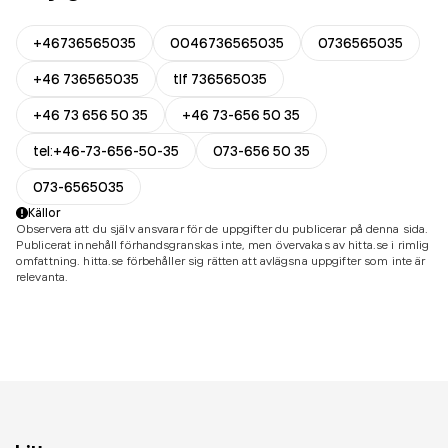
+46736565035
0046736565035
0736565035
+46 736565035
tlf 736565035
+46 73 656 50 35
+46 73-656 50 35
tel:+46-73-656-50-35
073-656 50 35
073-6565035
Källor
Observera att du själv ansvarar för de uppgifter du publicerar på denna sida.
Publicerat innehåll förhandsgranskas inte, men övervakas av hitta.se i rimlig
omfattning. hitta.se förbehåller sig rätten att avlägsna uppgifter som inte är
relevanta.