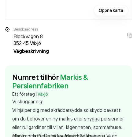
Öppna karta
Besöksadress
Blockvägen 8
352 45
Växjö
Vägbeskrivning
Numret tillhör
Markis &
Persiennfabriken
Ett företag i
Växjö
Vi skuggar dig!
Vi hjälper dig med skräddarsydda solskydd oavsett
om du behöver en ny markis eller snygga persienner
eller rullgardiner till villan, lägenheten, sommarhuset
eller kontoret. Du hittar Markis & Persienn i Växjö,
Markis och Persienn levererar klimatsmarta