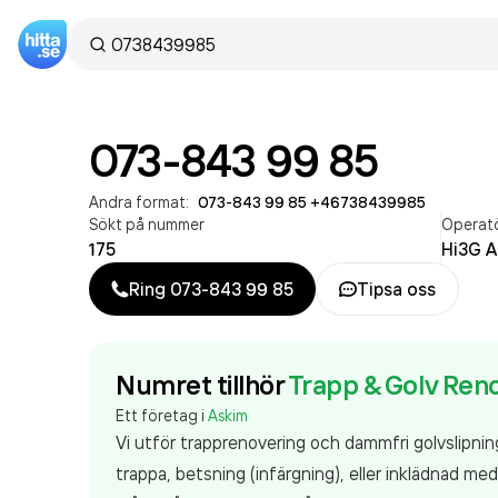
073-843 99 85
Andra format:
073-843 99 85
·
+46738439985
Sökt på nummer
Operat
175
Hi3G A
Ring
073-843 99 85
Tipsa oss
Numret tillhör
Trapp & Golv Ren
Ett företag i
Askim
Vi utför trapprenovering och dammfri golvslipning. V
trappa, betsning (infärgning), eller inklädnad med 