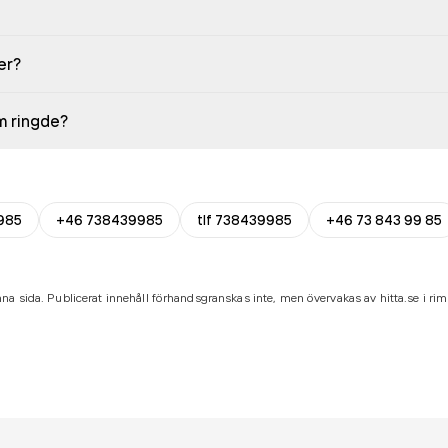
er?
em ringde?
985
+46 738439985
tlf 738439985
+46 73 843 99 85
na sida. Publicerat innehåll förhandsgranskas inte, men övervakas av hitta.se i riml