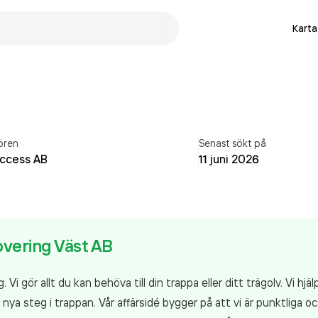
Karta
ören
Senast sökt på
ccess AB
11 juni 2026
overing Väst AB
i gör allt du kan behöva till din trappa eller ditt trägolv. Vi hjäl
nya steg i trappan. Vår affärsidé bygger på att vi är punktliga och