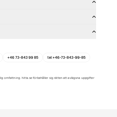
+46 73-843 99 85
tel:+46-73-843-99-85
ig omfattning. hitta.se förbehåller sig rätten att avlägsna uppgifter