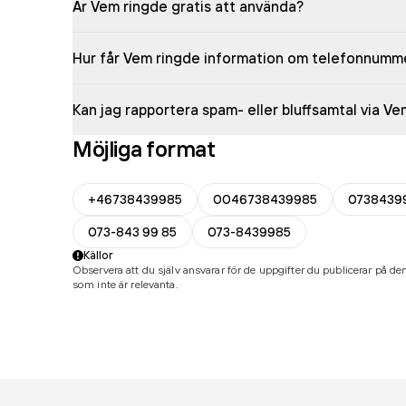
Är Vem ringde gratis att använda?
Hur får Vem ringde information om telefonnumm
Kan jag rapportera spam- eller bluffsamtal via V
Möjliga format
+46738439985
0046738439985
0738439
073-843 99 85
073-8439985
Källor
Observera att du själv ansvarar för de uppgifter du publicerar på den
som inte är relevanta.