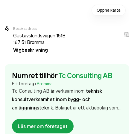
Öppna karta
Besöksadress
Gustavslundsvägen 151B
167 51
Bromma
Vägbeskrivning
Numret tillhör
Tc Consulting AB
Ett företag i
Bromma
Tc Consulting AB är verksam inom
teknisk
konsultverksamhet inom bygg- och
anläggningsteknik
. Bolaget är ett aktiebolag som
varit aktivt sedan 2024. Tc Consulting AB
omsatte
99 000,00 kr
senaste räkenskapsåret (2025).
Läs mer om företaget