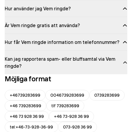
Hur använder jag Vem ringde?
Är Vem ringde gratis att använda?
Hur får Vem ringde information om telefonnummer?
Kan jag rapportera spam- eller bluffsamtal via Vem
ringde?
Möjliga format
+46739283699
0046739283699
0739283699
+46 739283699
tlf 739283699
+46 73 928 36 99
+46 73-928 36 99
tel:+46-73-928-36-99
073-928 36 99