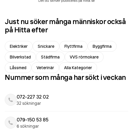
Det du skriver publiceras på hitta.se
Just nu söker många människor också
på Hitta efter
Elektriker
Snickare
Flyttfirma
Byggfirma
Bilverkstad
Städfirma
VVS rörmokare
Låssmed
Veterinär
Alla Kategorier
Nummer som många har sökt i veckan
072-227 32 02
32 sökningar
079-150 53 85
6 sökningar