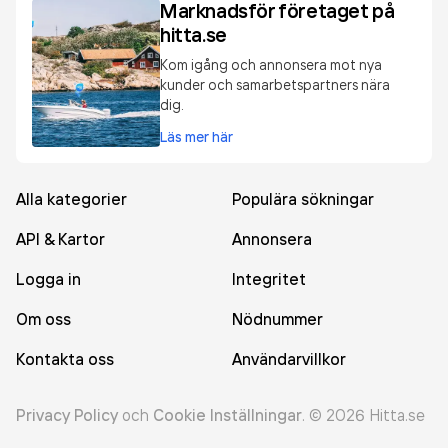
Marknadsför företaget på
hitta.se
Kom igång och annonsera mot nya
kunder och samarbetspartners nära
dig.
Läs mer här
Alla kategorier
Populära sökningar
API & Kartor
Annonsera
Logga in
Integritet
Om oss
Nödnummer
Kontakta oss
Användarvillkor
Privacy Policy
och
Cookie Inställningar
.
©
2026
Hitta.se