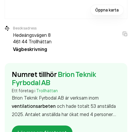
Öppna karta
Besöksadress
Hedeängsvägen 8
461 44
Trollhättan
Vägbeskrivning
Numret tillhör
Brion Teknik
Fyrbodal AB
Ett företag i
Trollhättan
Brion Teknik Fyrbodal AB är verksam inom
ventilationsarbeten
och hade totalt 53 anställda
2025. Antalet anställda har ökat med 4 personer
sedan 2024 då det jobbade 49 personer på
företaget. Bolaget är ett aktiebolag som varit aktivt