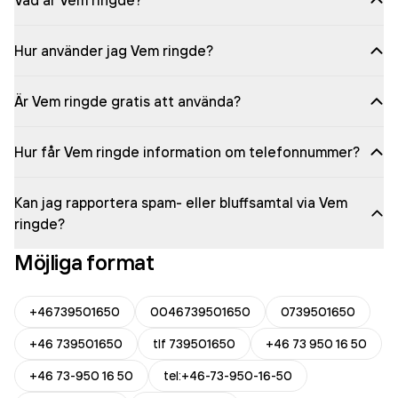
Vad är Vem ringde?
Hur använder jag Vem ringde?
Är Vem ringde gratis att använda?
Hur får Vem ringde information om telefonnummer?
Kan jag rapportera spam- eller bluffsamtal via Vem
ringde?
Möjliga format
+46739501650
0046739501650
0739501650
+46 739501650
tlf 739501650
+46 73 950 16 50
+46 73-950 16 50
tel:+46-73-950-16-50