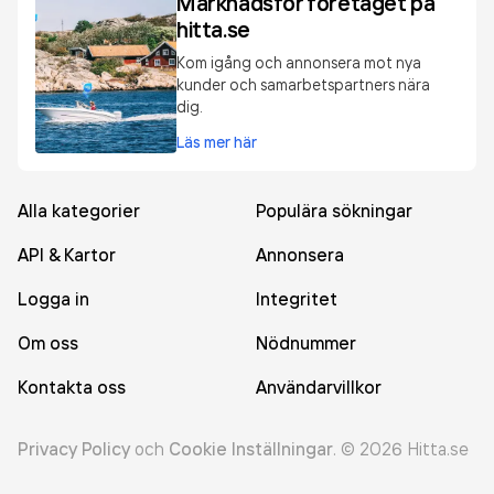
Marknadsför företaget på
hitta.se
Kom igång och annonsera mot nya
kunder och samarbetspartners nära
dig.
Läs mer här
Alla kategorier
Populära sökningar
API & Kartor
Annonsera
Logga in
Integritet
Om oss
Nödnummer
Kontakta oss
Användarvillkor
Privacy Policy
och
Cookie Inställningar
.
©
2026
Hitta.se