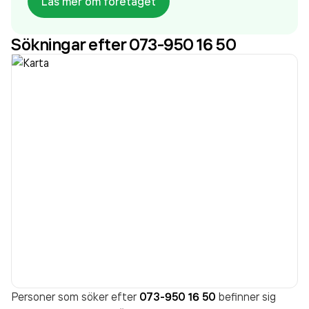
Läs mer om företaget
sedan 2018. Brion Teknik Fyrbodal AB
omsatte
117 947 000,00 kr
senaste räkenskapsåret (2025).
Sökningar efter 073-950 16 50
Personer som söker efter
073-950 16 50
befinner sig