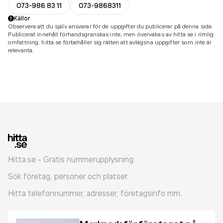
073-986 83 11
073-9868311
Källor
Observera att du själv ansvarar för de uppgifter du publicerar på denna sida.
Publicerat innehåll förhandsgranskas inte, men övervakas av hitta.se i rimlig
omfattning. hitta.se förbehåller sig rätten att avlägsna uppgifter som inte är
relevanta.
Hitta.se - Gratis nummerupplysning.
Sök företag, personer och platser.
Hitta telefonnummer, adresser, företagsinfo mm.