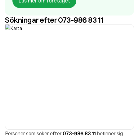
Läs mer om företaget
aktivt sedan 2013. Bröd & Salt Bageri AB
omsatte
295 678 000,00 kr
senaste räkenskapsåret
Sökningar efter 073-986 83 11
(2024).
Personer som söker efter
073-986 83 11
befinner sig