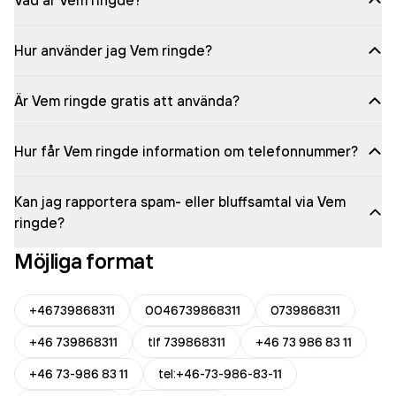
Vad är Vem ringde?
Hur använder jag Vem ringde?
Är Vem ringde gratis att använda?
Hur får Vem ringde information om telefonnummer?
Kan jag rapportera spam- eller bluffsamtal via Vem
ringde?
Möjliga format
+46739868311
0046739868311
0739868311
+46 739868311
tlf 739868311
+46 73 986 83 11
+46 73-986 83 11
tel:+46-73-986-83-11