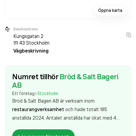
Öppna karta
Besöksadress
Kungsgatan 2
111 43
Stockholm
Vägbeskrivning
Numret tillhör
Bröd & Salt Bageri
AB
Ett företag i
Stockholm
Bröd & Salt Bageri AB är verksam inom
restaurangverksamhet
och hade totalt 185
anställda 2024. Antalet anställda har ökat med 4
personer sedan 2023 då det jobbade 181 personer
på företaget. Bolaget är ett aktiebolag som varit