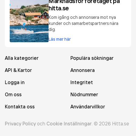
Marknadsför företaget på
hitta.se
Kom igång och annonsera mot nya
kunder och samarbetspartners nära
dig.
Läs mer här
Alla kategorier
Populära sökningar
API & Kartor
Annonsera
Logga in
Integritet
Om oss
Nödnummer
Kontakta oss
Användarvillkor
Privacy Policy
och
Cookie Inställningar
.
©
2026
Hitta.se