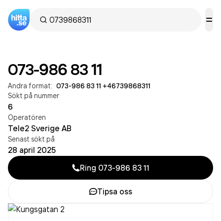
073-986 83 11
Andra format:
073-986 83 11
·
+46739868311
Sökt på nummer
6
Operatören
Tele2 Sverige AB
Senast sökt på
28 april 2025
Ring
073-986 83 11
Tipsa oss