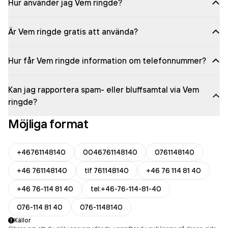
Hur använder jag Vem ringde?
Är Vem ringde gratis att använda?
Hur får Vem ringde information om telefonnummer?
Kan jag rapportera spam- eller bluffsamtal via Vem
ringde?
Möjliga format
+46761148140
0046761148140
0761148140
+46 761148140
tlf 761148140
+46 76 114 81 40
+46 76-114 81 40
tel:+46-76-114-81-40
076-114 81 40
076-1148140
Källor