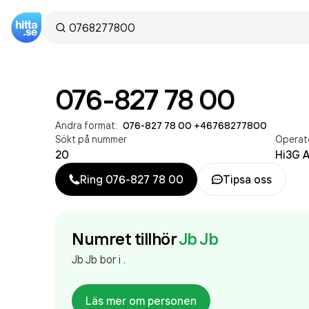
076-827 78 00
Andra format:
076-827 78 00
·
+46768277800
Sökt på nummer
Operat
20
Hi3G 
Ring
076-827 78 00
Tipsa oss
Numret tillhör
Jb Jb
Jb Jb
bor
i
.
Läs mer om personen