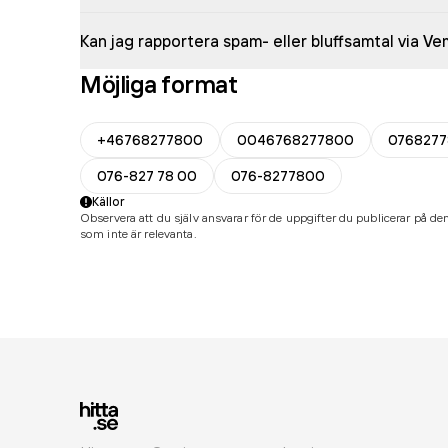
Kan jag rapportera spam- eller bluffsamtal via V
Möjliga format
+46768277800
0046768277800
076827
076-827 78 00
076-8277800
Källor
Observera att du själv ansvarar för de uppgifter du publicerar på den
som inte är relevanta.