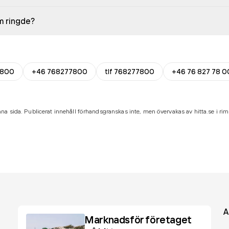
em ringde?
7800
+46 768277800
tlf 768277800
+46 76 827 78 0
na sida. Publicerat innehåll förhandsgranskas inte, men övervakas av hitta.se i riml
A
Marknadsför företaget