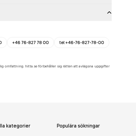
0
+46 76-827 78 00
tel:+46-76-827-78-00
ig omfattning. hitta.se förbehåller sig rätten att avlägsna uppgifter
lla kategorier
Populära sökningar