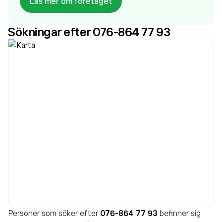
Läs mer om företaget
aktiebolag som varit aktivt sedan 2005.
Norrahammars Byggnads AB
omsatte
Sökningar efter 076-864 77 93
16 482 000,00 kr
senaste räkenskapsåret (2024).
Personer som söker efter
076-864 77 93
befinner sig