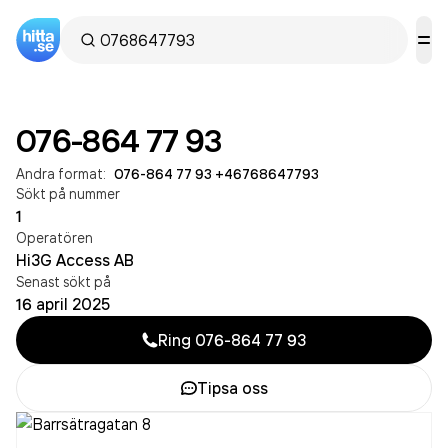
076-864 77 93
Andra format:
076-864 77 93
·
+46768647793
Sökt på nummer
1
Operatören
Hi3G Access AB
Senast sökt på
16 april 2025
Ring
076-864 77 93
Tipsa oss