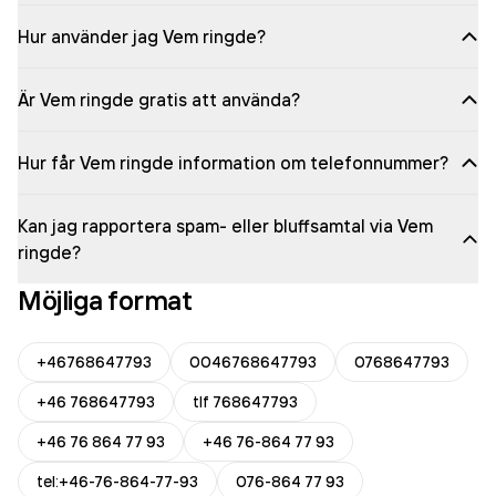
Hur använder jag Vem ringde?
Är Vem ringde gratis att använda?
Hur får Vem ringde information om telefonnummer?
Kan jag rapportera spam- eller bluffsamtal via Vem
ringde?
Möjliga format
+46768647793
0046768647793
0768647793
+46 768647793
tlf 768647793
+46 76 864 77 93
+46 76-864 77 93
tel:+46-76-864-77-93
076-864 77 93