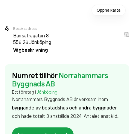
Öppna karta
Besöksadress
Barrsätragatan 8
556 26
Jönköping
Vägbeskrivning
Numret tillhör
Norrahammars
Byggnads AB
Ett företag i
Jönköping
Norrahammars Byggnads AB är verksam inom
byggande av bostadshus och andra byggnader
och hade totalt 3 anställda 2024. Antalet anställda
har minskat med 2 personer sedan 2023 då det
jobbade 5 personer på företaget. Bolaget är ett