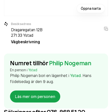
Öppna karta
Besöksadress
Dragaregatan 12B
271 33
Ystad
Vägbeskrivning
Numret tillhör
Philip Nogeman
En person i
Ystad
Philip Nogeman
bor
i en lägenhet
i
Ystad
.
Hans
födelsedag är den 9 aug.
Läs mer om personen