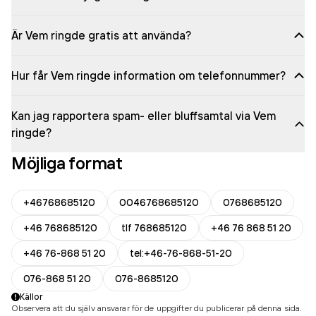
Är Vem ringde gratis att använda?
Hur får Vem ringde information om telefonnummer?
Kan jag rapportera spam- eller bluffsamtal via Vem
ringde?
Möjliga format
+46768685120
0046768685120
0768685120
+46 768685120
tlf 768685120
+46 76 868 51 20
+46 76-868 51 20
tel:+46-76-868-51-20
076-868 51 20
076-8685120
Källor
Observera att du själv ansvarar för de uppgifter du publicerar på denna sida.