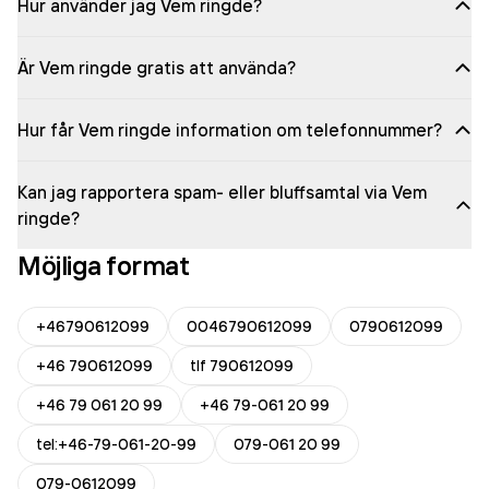
Hur använder jag Vem ringde?
Är Vem ringde gratis att använda?
Hur får Vem ringde information om telefonnummer?
Kan jag rapportera spam- eller bluffsamtal via Vem
ringde?
Möjliga format
+46790612099
0046790612099
0790612099
+46 790612099
tlf 790612099
+46 79 061 20 99
+46 79-061 20 99
tel:+46-79-061-20-99
079-061 20 99
079-0612099