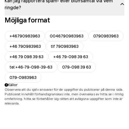
Kan jag rapportera spam- eller bluffsamtal via Vem
ringde?
Möjliga format
+46790983963
0046790983963
0790983963
+46 790983963
tlf 790983963
+46 79 098 39 63
+46 79-098 39 63
tel:+46-79-098-39-63
079-098 39 63
079-0983963
Källor
Observera att du själv ansvarar för de uppgifter du publicerar på denna sida.
Publicerat innehåll förhandsgranskas inte, men övervakas av hitta.se i rimlig
omfattning. hitta.se förbehåller sig rätten att avlägsna uppgifter som inte är
relevanta.