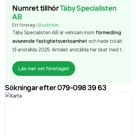
Numret tillhör
Täby Specialisten
AB
Ett företag i
Stockholm
Täby Specialisten AB är verksam inom
förmedling
avseende fastighetsverksamhet
och hade totalt
13 anställda 2025. Antalet anställda har ökat med 1
person sedan 2024 då det jobbade 12 personer på
företaget. Bolaget är ett aktiebolag som varit aktivt
Läs mer om företaget
sedan 2007. Täby Specialisten AB
omsatte
15 359 000,00 kr
senaste räkenskapsåret (2025).
Sökningar efter 079-098 39 63