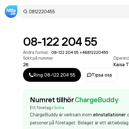
08-122 204 55
Andra format:
08-122 204 55
·
+46812220455
Sökt på nummer
Operatö
26
Kaisa 
Ring
08-122 204 55
Tipsa oss
Numret tillhör
ChargeBuddy
Ett företag i
Solna
ChargeBuddy är verksam inom
elinstallationer
o
personer på företaget. Bolaget är ett aktiebola