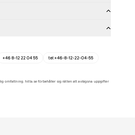
+46 8-12 22 04 55
tel:+46-8-12-22-04-55
ig omfattning. hitta.se förbehåller sig rätten att avlägsna uppgifter