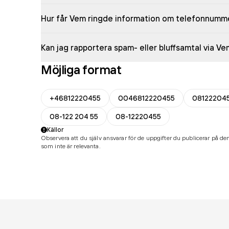
Hur får Vem ringde information om telefonnumm
Kan jag rapportera spam- eller bluffsamtal via V
Möjliga format
+46812220455
0046812220455
08122204
08-122 204 55
08-12220455
Källor
Observera att du själv ansvarar för de uppgifter du publicerar på den
som inte är relevanta.