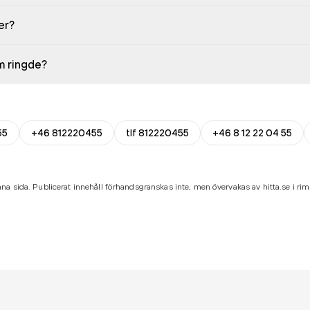
er?
em ringde?
55
+46 812220455
tlf 812220455
+46 8 12 22 04 55
na sida. Publicerat innehåll förhandsgranskas inte, men övervakas av hitta.se i riml