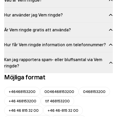
Vad är Vem ringde?
Hur använder jag Vem ringde?
Är Vem ringde gratis att använda?
Hur får Vem ringde information om telefonnummer?
Kan jag rapportera spam- eller bluffsamtal via Vem
ringde?
Möjliga format
+46468153200
0046468153200
0468153200
+46 468153200
tlf 468153200
+46 46 815 32 00
+46 46-815 32 00