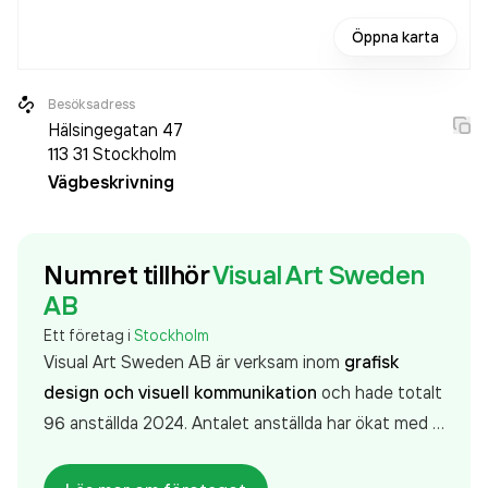
Öppna karta
Besöksadress
Hälsingegatan 47
113 31
Stockholm
Vägbeskrivning
Numret tillhör
Visual Art Sweden
AB
Ett företag i
Stockholm
Visual Art Sweden AB är verksam inom
grafisk
design och visuell kommunikation
och hade totalt
96 anställda 2024. Antalet anställda har ökat med 6
personer sedan 2023 då det jobbade 90 personer
på företaget. Bolaget är ett aktiebolag som varit