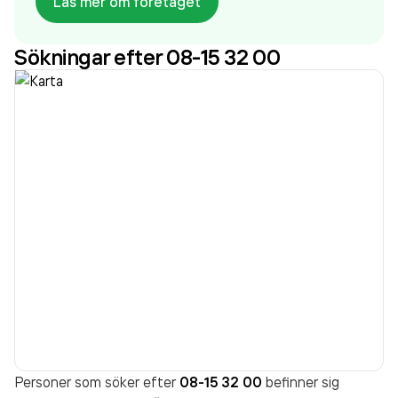
Läs mer om företaget
aktivt sedan 2000. Visual Art Sweden AB
omsatte
230 839 000,00 kr
senaste räkenskapsåret
Sökningar efter 08-15 32 00
(2024).
Personer som söker efter
08-15 32 00
befinner sig