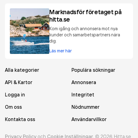
Marknadsför företaget på
hitta.se
Kom igång och annonsera mot nya
kunder och samarbetspartners nära
dig.
Läs mer här
Alla kategorier
Populära sökningar
API & Kartor
Annonsera
Logga in
Integritet
Om oss
Nödnummer
Kontakta oss
Användarvillkor
Privacy Policy
och
Cookie Inställningar
.
©
2026
Hitta.se