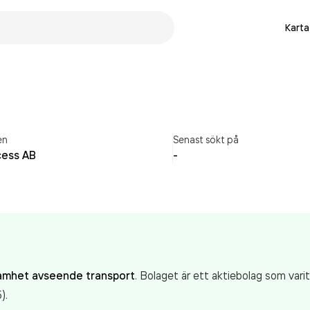
Karta
en
Senast sökt på
cess AB
-
amhet avseende transport
. Bolaget är ett aktiebolag som vari
).