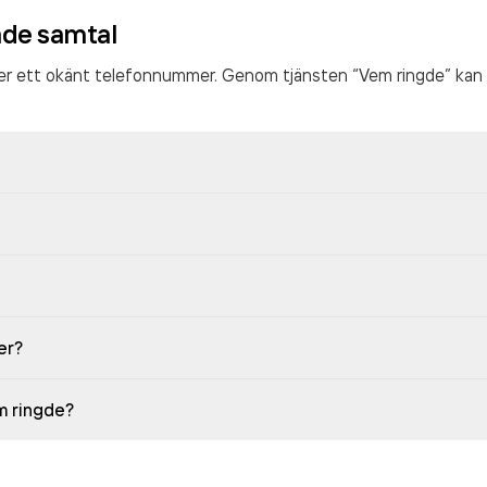
ade samtal
ter ett okänt telefonnummer. Genom tjänsten “Vem ringde” kan 
er?
em ringde?