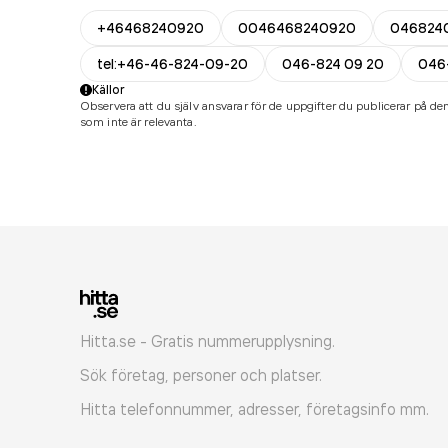
+46468240920
0046468240920
046824
tel:+46-46-824-09-20
046-824 09 20
046
Källor
Observera att du själv ansvarar för de uppgifter du publicerar på den
som inte är relevanta.
Hitta.se - Gratis nummerupplysning.
Sök företag, personer och platser.
Hitta telefonnummer, adresser, företagsinfo mm.