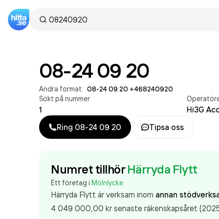
08-24 09 20
Andra format:
08-24 09 20
·
+468240920
Sökt på nummer
Operatör
1
Hi3G Ac
Ring
08-24 09 20
Tipsa oss
Numret tillhör
Härryda Flytt
Ett företag i
Mölnlycke
Härryda Flytt är verksam inom
annan stödverks
4 049 000,00 kr
senaste räkenskapsåret (2025