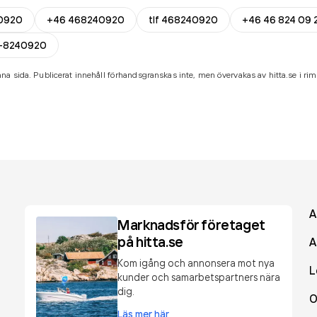
0920
+46 468240920
tlf 468240920
+46 46 824 09 
-8240920
na sida. Publicerat innehåll förhandsgranskas inte, men övervakas av hitta.se i riml
A
Marknadsför företaget
på hitta.se
A
Kom igång och annonsera mot nya
L
kunder och samarbetspartners nära
dig.
O
Läs mer här