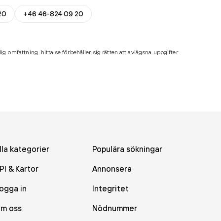
20
+46 46-824 09 20
ig omfattning. hitta.se förbehåller sig rätten att avlägsna uppgifter
lla kategorier
Populära sökningar
PI & Kartor
Annonsera
ogga in
Integritet
m oss
Nödnummer