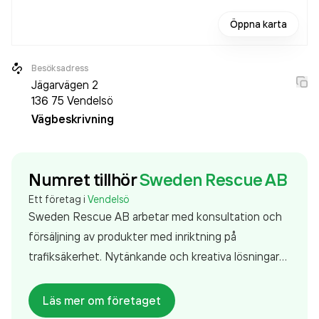
Öppna karta
Besöksadress
Jägarvägen 2
136 75
Vendelsö
Vägbeskrivning
Numret tillhör
Sweden Rescue AB
Ett företag i
Vendelsö
Sweden Rescue AB arbetar med konsultation och
försäljning av produkter med inriktning på
trafiksäkerhet. Nytänkande och kreativa lösningar
tillsammans med den senaste varningsljustekniken
och framstående materialval gör att vi med stor
Läs mer om företaget
säkerhet kan tillgodose och överträffa våra kunders