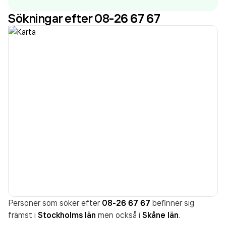
krav på ökad synlighet och god trafiksäkerhet. Att
Sökningar efter 08-26 67 67
myndigheternas krav samtidigt efterlevs är något
som vi alltid eftersträvar. Vi är idag en av Sveriges
största leverantörer av Varningstält, med
tillverkning i Sverige kan vi garantera mycket bra
service, enkel hantering av kundspecifika ordrar och
snabba leveranser. Sweden Rescue AB är också
generalagent av produkter från den amerikanska
tillverkaren Scosche. Målet med allt
trafiksäkerhetsarbete är att ingen ska dödas eller
skadas allvarligt i trafiken! Vi jobbar kontinuerligt för
att skapa en säkrare trafikmiljö.
Personer som söker efter
08-26 67 67
befinner sig
främst i
Stockholms län
men också i
Skåne län
.