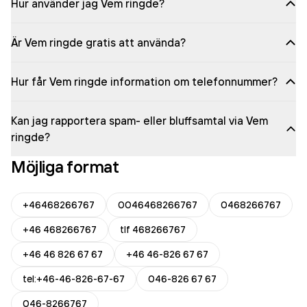
Hur använder jag Vem ringde?
Är Vem ringde gratis att använda?
Hur får Vem ringde information om telefonnummer?
Kan jag rapportera spam- eller bluffsamtal via Vem
ringde?
Möjliga format
+46468266767
0046468266767
0468266767
+46 468266767
tlf 468266767
+46 46 826 67 67
+46 46-826 67 67
tel:+46-46-826-67-67
046-826 67 67
046-8266767