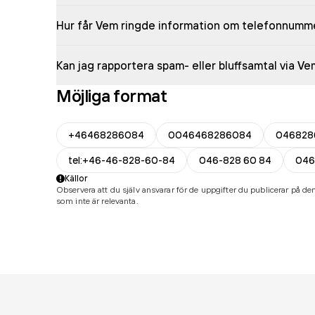
Hur får Vem ringde information om telefonnumm
Kan jag rapportera spam- eller bluffsamtal via V
Möjliga format
+46468286084
0046468286084
046828
tel:+46-46-828-60-84
046-828 60 84
046
Källor
Observera att du själv ansvarar för de uppgifter du publicerar på den
som inte är relevanta.