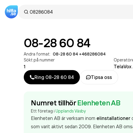
08-28 60 84
Andra format:
08-28 60 84
·
+468286084
Sökt på nummer
Operatör
1
TelaVox
Ring
08-28 60 84
Tipsa oss
Numret tillhör
Elenheten AB
Ett företag i
Upplands Väsby
Elenheten AB är verksam inom
elinstallationer
o
som varit aktivt sedan 2009. Elenheten AB
oms