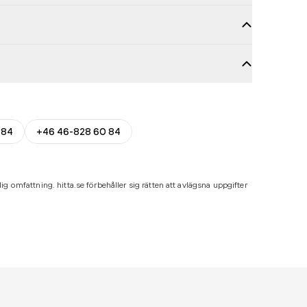
 84
+46 46-828 60 84
ig omfattning. hitta.se förbehåller sig rätten att avlägsna uppgifter