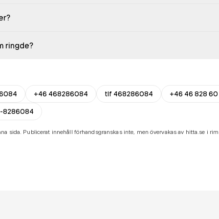
er?
em ringde?
6084
+46 468286084
tlf 468286084
+46 46 828 60
-8286084
na sida. Publicerat innehåll förhandsgranskas inte, men övervakas av hitta.se i riml